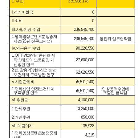
1.
수입
335,908,178
I.
전기이월금
0
II.
회비
0
III.
사업지원 수입
236,545,700
1.
영화영상콘텐츠분쟁중재
236,545,700
영진위 업무협약금
사업
(23
년 신문고사업
)
IV.
연구용역 수입
90,226,550
1.OTT
영화영상콘텐츠 제
작스태프의 노동환경 개
27,600,000
선방안 연구
2.(
입찰용역
)
영화산업 안전
62,626,550
보건체계 구축방안 연구
V.
사업관리비
(5,511,140)
1.
영화산업 안전보건체계
입찰용역수입에
(5,511,140)
구축방안 연구
포함된 금액임
.
VI.
후원금
4,100,000
1.
단체후원
3,250,000
2.
개인후원
850,000
VII.
예금이자
35,928
1.
영화영상콘텐츠분쟁중재
4,215
사업