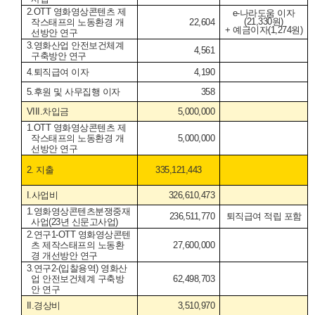
2.OTT
영화영상콘텐츠 제
e-
나라도움 이자
(21,330
원
)
작스태프의 노동환경 개
22,604
+
예금이자
(1,274
원
)
선방안 연구
3.
영화산업 안전보건체계
4,561
구축방안 연구
4.
퇴직급여 이자
4,190
5.
후원 및 사무집행 이자
358
VIII.
차입금
5,000,000
1.OTT
영화영상콘텐츠 제
작스태프의 노동환경 개
5,000,000
선방안 연구
2.
지출
335,121,443
I.
사업비
326,610,473
1.
영화영상콘텐츠분쟁중재
236,511,770
퇴직급여 적립 포함
사업
(23
년 신문고사업
)
2.
연구
1-OTT
영화영상콘텐
츠 제작스태프의 노동환
27,600,000
경 개선방안 연구
3.
연구
2-(
입찰용역
)
영화산
업 안전보건체계 구축방
62,498,703
안 연구
II.
경상비
3,510,970