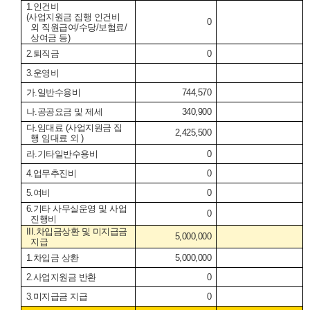
1.
인건비
(
사업지원금 집행 인건비
0
외 직원급여
/
수당
/
보험료
/
상여금 등
)
2.
퇴직금
0
3.
운영비
가
.
일반수용비
744,570
나
.
공공요금 및 제세
340,900
다
.
임대료
(
사업지원금 집
2,425,500
행 임대료 외
)
라
.
기타일반수용비
0
4.
업무추진비
0
5.
여비
0
6.
기타 사무실운영 및 사업
0
진행비
III.
차입금상환 및 미지급금
5,000,000
지급
1.
차입금 상환
5,000,000
2.
사업지원금 반환
0
3.
미지급금 지급
0