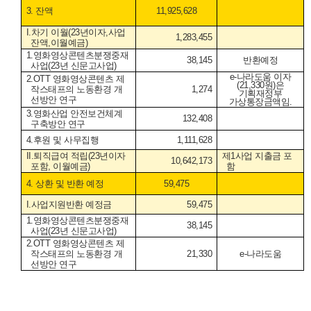
3.
잔액
11,925,628
I.
차기 이월
(23
년이자
,
사업
1,283,455
잔액
,
이월예금
)
1.
영화영상콘텐츠분쟁중재
38,145
반환예정
사업
(23
년 신문고사업
)
e-
나라도움 이자
2.OTT
영화영상콘텐츠 제
(21,330
원
)
은
작스태프의 노동환경 개
1,274
기획재정부
선방안 연구
가상통장금액임
.
3.
영화산업 안전보건체계
132,408
구축방안 연구
4.
후원 및 사무집행
1,111,628
II.
퇴직급여 적립
(23
년이자
제
1
사업 지출금 포
10,642,173
포함
,
이월예금
)
함
4.
상환 및 반환 예정
59,475
I.
사업지원반환 예정금
59,475
1.
영화영상콘텐츠분쟁중재
38,145
사업
(23
년 신문고사업
)
2.OTT
영화영상콘텐츠 제
작스태프의 노동환경 개
21,330
e-
나라도움
선방안 연구