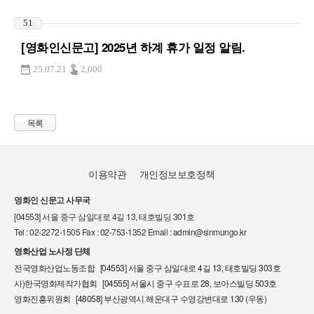
51
[영화인신문고] 2025년 하계 휴가 일정 알림.
25.07.21
2,000
목록
이용약관
개인정보보호정책
영화인 신문고 사무국
[04553] 서울 중구 삼일대로 4길 13, 태호빌딩 301호
Tel : 02-2272-1505 Fax : 02-753-1352 Email : admin@sinmungo.kr
영화산업 노사정 단체
전국영화산업노동조합 [04553] 서울 중구 삼일대로 4길 13, 태호빌딩 303호
사)한국영화제작가협회 [04555] 서울시 중구 수표로 28, 보아스빌딩 503호
영화진흥위원회 [48058] 부산광역시 해운대구 수영강변대로 130 (우동)