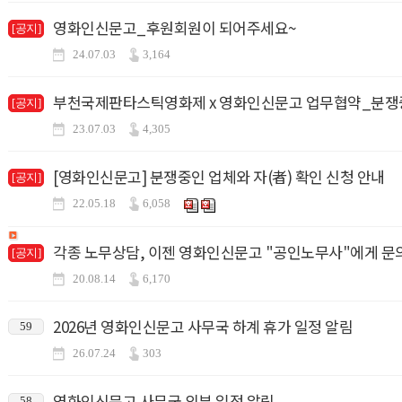
영화인신문고_후원회원이 되어주세요~
[공지]
24.07.03
3,164
부천국제판타스틱영화제 x 영화인신문고 업무협약_분쟁중
[공지]
23.07.03
4,305
[영화인신문고] 분쟁중인 업체와 자(者) 확인 신청 안내
[공지]
22.05.18
6,058
각종 노무상담, 이젠 영화인신문고 "공인노무사"에게 
[공지]
20.08.14
6,170
2026년 영화인신문고 사무국 하계 휴가 일정 알림
59
26.07.24
303
영화인신문고 사무국 외부 일정 알림
58