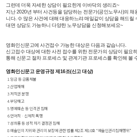
그런데 더욱 자세한 상담이 필요한게 이바닥의 생리죠~
지난 2020년 부터 사건등을 담당하는 전문가(공인노무사)의 
니다.
수 많은 사건에 대해 대응하느랴 매일같이 상담을 해드릴 수
대면 상담도 가능하니 다양한 노무상담을 신청해보세요~
영화인신문고에 사건접수 가능한 대상은 다음과 같습니다.
신고접수 대상에 대한 사전 접수를 위한 전문가의 상담이 필요하
통해 신문고 절차 프로세스 및 관계기관 프로세스를 확인해 볼 
영화인신문고 운영규정
제16조(신고 대상)
1.임금 등 금품체불
2.산업재해
3.저작권 분쟁
4.부당해고
5.명예훼손 등 인격권 침해
6.언어적ㆍ신체적 폭행
7.성희롱 등 성적 자기 결정권 침해
8.예술인의 지위와 권리의 보장에 관한 법률 제2조 제10호 “예술인권리침해행위”