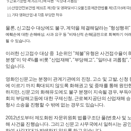
9.근로기준법 제76조의2에 따른 “직장내 괴롭힘”
10.산업안전보건법 제38조 제3항 및 영화및비디오물진흥에관한법률 제3조의6에 따
11.기타 영화산업 내 각종 부당한 처우
물론, 신고접수 대상에도 불구, 계약을 체결해달라는 "형성행위"
예훼손에 대한 손해배상, 사과 요구 등 "비재산적 손해(금전으로 회복하기 어려
.
될 수 있습니다
이러한 신고접수 대상 중 1순위인 "체불"유형은 사건접수율이 8
분쟁"이 약 4%를 비롯 "산업재해", "부당해고", "일터내 괴롭힘
있습니다.
영화인신문고는 분쟁이 관계기관에의 진정, 고소 및 고발, 신청 
에 이르기 까지 확대되지 않도록 화해권고 및 중재를 통해 원만
하지만, 신문고의 화해유도에도 불구 분쟁이 지속될 경우, 부득
회의 부당해고등에 대한 구제신청, 근로복지공단의 산업재해 승인
형사 소송을 진행할 수 밖에 없는 경우도 있습니다.
2012년도부터 제도화된 자문위원회 법률구조단 풀(변호사 및 
해 사건을 진행습니다. 그리고 신문고 사무국에서 일하시는 
하여 사각지대가 발생하지 않도록 하고 있습니다.