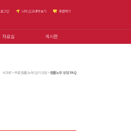
로그인
나의 신고내역 보기
후원하기
자료실
게시판
HOME > 무료 법률/노무/심리 상담 >
법률노무 상담 FAQ