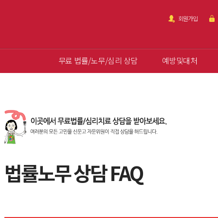
회원가입
무료 법률/노무/심리 상담
예방및대처
법률노무 상담 FAQ