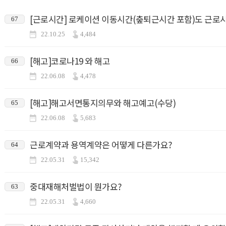
[근로시간] 로케이션 이동시간(춮퇴근시간 포함)도 근로
67
22.10.25
4,484
[해고]코로나19 와 해고
66
22.06.08
4,478
[해고]해고서면통지의무와 해고예고(수당)
65
22.06.08
5,683
근로계약과 용역계약은 어떻게 다른가요?
64
22.05.31
15,342
중대재해처벌법이 뭔가요?
63
22.05.31
4,660