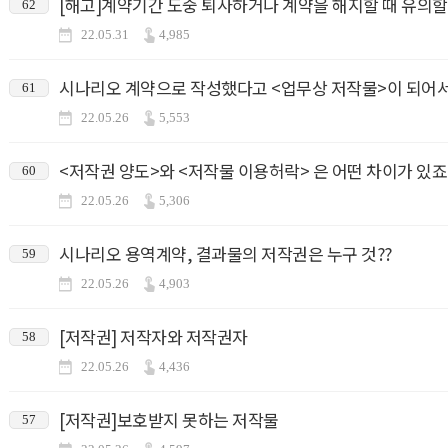
[해고]계약기간 도중 퇴사하거나 계약을 해지할 때 유의할
62
22.05.31
4,985
시나리오 계약으로 작성했다고 <업무상 저작물>이 되어서
61
22.05.26
5,553
<저작권 양도>와 <저작물 이용허락> 은 어떤 차이가 있죠
60
22.05.26
5,306
시나리오 용역계약, 결과물의 저작권은 누구 것??
59
22.05.26
4,903
[저작권] 저작자와 저작권자
58
22.05.26
4,436
[저작권]보호받지 못하는 저작물
57