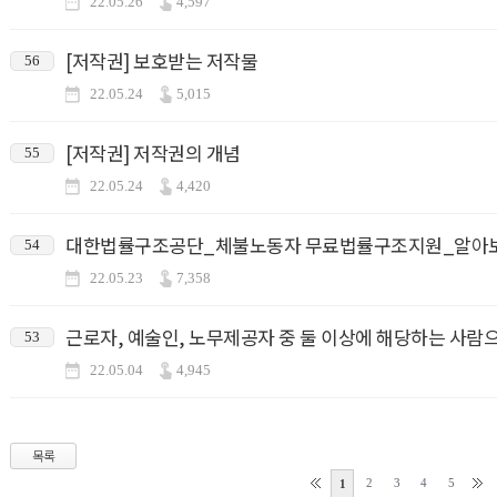
22.05.26
4,597
[저작권] 보호받는 저작물
56
22.05.24
5,015
[저작권] 저작권의 개념
55
22.05.24
4,420
대한법률구조공단_체불노동자 무료법률구조지원_알아
54
22.05.23
7,358
53
22.05.04
4,945
목록
2
3
4
5
1