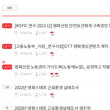
목록
[KOFIC 연구 2023-12] 영화산업 안전보건체계 구축방안
[공지]
24.04.24
1,547
[고용노동부_지원_연구사업]OTT 영화영상콘텐츠 제작
[공지]
24.04.24
1,552
영화산업 노동권리 가이드북(노동매뉴얼)_공정하고 차별
[공지]
22.04.05
2,205
2022년 영화스태프 근로환경 실태조사
10
23.08.21
1,734
2020년 영화스태프 근로환경실태조사-영진위
9