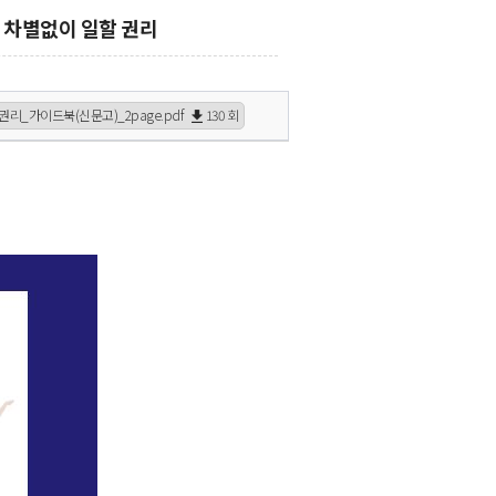
 차별없이 일할 권리
리_가이드북(신문고)_2page.pdf
130 회