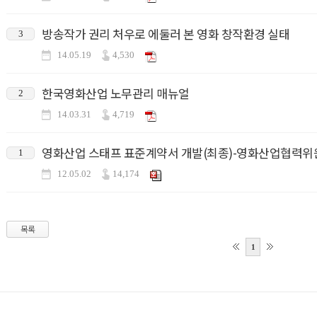
방송작가 권리 처우로 에둘러 본 영화 창작환경 실태
3
14.05.19
4,530
한국영화산업 노무관리 매뉴얼
2
14.03.31
4,719
영화산업 스태프 표준계약서 개발(최종)-영화산업협력위
1
12.05.02
14,174
목록
1