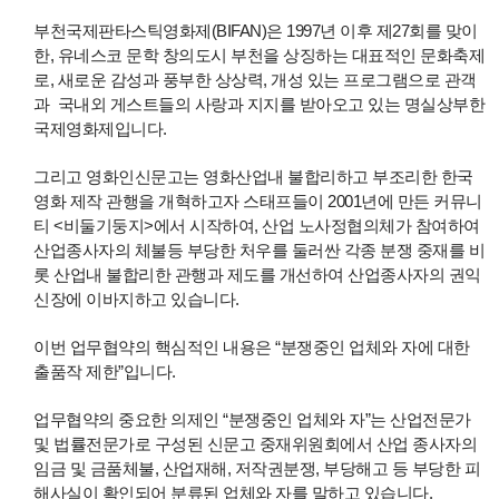
부천국제판타스틱영화제(BIFAN)은 1997년 이후 제27회를 맞이
한, 유네스코 문학 창의도시 부천을 상징하는 대표적인 문화축제
로, 새로운 감성과 풍부한 상상력, 개성 있는 프로그램으로 관객
과 국내외 게스트들의 사랑과 지지를 받아오고 있는 명실상부한
국제영화제입니다.
그리고 영화인신문고는 영화산업내 불합리하고 부조리한 한국
영화 제작 관행을 개혁하고자 스태프들이 2001년에 만든 커뮤니
티 <비둘기둥지>에서 시작하여, 산업 노사정협의체가 참여하여
산업종사자의 체불등 부당한 처우를 둘러싼 각종 분쟁 중재를 비
롯 산업내 불합리한 관행과 제도를 개선하여 산업종사자의 권익
신장에 이바지하고 있습니다.
이번 업무협약의 핵심적인 내용은 “분쟁중인 업체와 자에 대한
출품작 제한”입니다.
업무협약의 중요한 의제인 “분쟁중인 업체와 자”는 산업전문가
및 법률전문가로 구성된 신문고 중재위원회에서 산업 종사자의
임금 및 금품체불, 산업재해, 저작권분쟁, 부당해고 등 부당한 피
해사실이 확인되어 분류된 업체와 자를 말하고 있습니다.