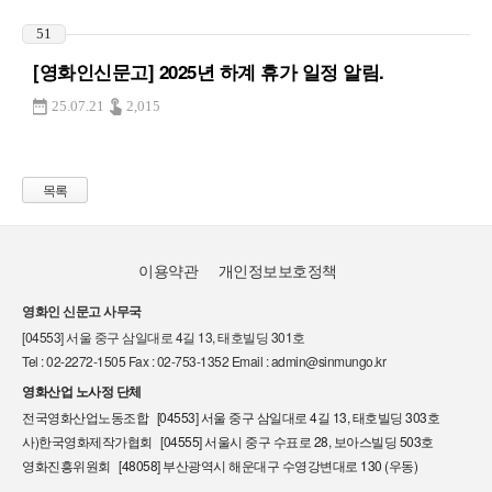
51
[영화인신문고] 2025년 하계 휴가 일정 알림.
25.07.21
2,015
목록
이용약관
개인정보보호정책
영화인 신문고 사무국
[04553] 서울 중구 삼일대로 4길 13, 태호빌딩 301호
Tel : 02-2272-1505 Fax : 02-753-1352 Email : admin@sinmungo.kr
영화산업 노사정 단체
전국영화산업노동조합 [04553] 서울 중구 삼일대로 4길 13, 태호빌딩 303호
사)한국영화제작가협회 [04555] 서울시 중구 수표로 28, 보아스빌딩 503호
영화진흥위원회 [48058] 부산광역시 해운대구 수영강변대로 130 (우동)