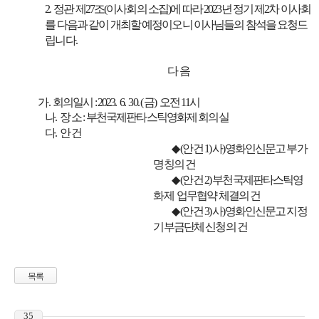
2.
정관 제
27
조
(
이사회의 소집
)
에 따라
2023
년 정기 제
2
차 이사회
를 다음과 같이 개최할 예정이오니 이사님들의 참석을 요청드
립니다
.
다 음
가
.
회의일시
: 2023. 6. 30. (
금
)
오전
11
시
나
.
장 소
:
부천국제판타스틱영화제 회의실
다
.
안 건
◆
(
안건
1)
사
)
영화인신문고 부가
명칭의 건
◆
(
안건
2) 부천국제판타스틱영
화제
업무협약 체결의 건
◆
(
안건
3)
사
)
영화인신문고 지정
기부금단체 신청의 건
목록
35