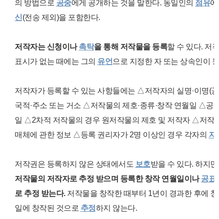
의 방법으로
공중
에게 공개하는 것을 말한다. 동일인의
점유
에
신
(전송 제외)을 포함한다.
저작자는 신청이나
촉탁
을 통해 저작물을 등록
할 수 있다. 
표시가 없는 때에는 그의
유언
으로 지정한 자 또는 상속인이 등
저작자가 등록할 수 있는 사항들에는 △
저작자의 실명·이명(공
국적·주소 또는 거소
△
저작물의 제호·종류·창작 연월일
△
공표
일
△2차적 저작물의
경우 원저작물의 제호 및 저작자
△
저작물
매체에 관한 정보
△등록 권리자가
2명 이상인 경우 각자의
지
저작권은 등록하지 않은 상태에서도
보호
받을 수 있다. 하지만
저작물의 저작자로 추정 받으며 등록한 창작 연월일이나
공표
로 추정 받는다.
저작물을 창작한 때부터 1년이 경과한 후에 
일에 창작된 것으로
추정
하지 않는다.