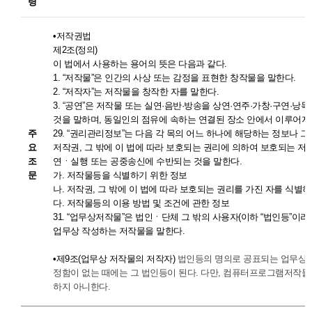
령
•저작권법
제2조(정의)
이 법에서 사용하는 용어의 뜻은 다음과 같다.
1. “저작물”은 인간의 사상 또는 감정을 표현한 창작물을 말한다.
2. “저작자”는 저작물을 창작한 자를 말한다.
3. “공연”은 저작물 또는 실연·음반·방송을 상연·연주·가창·구연·
것을 말하며, 동일인의 점유에 속하는 연결된 장소 안에서 이루어지
주
29. “권리관리정보”는 다음 각 목의 어느 하나에 해당하는 정보나 
요
저작권, 그 밖에 이 법에 따라 보호되는 권리에 의하여 보호되는 
조
연ㆍ실행 또는 공중송신에 수반되는 것을 말한다.
문
가. 저작물등을 식별하기 위한 정보
나. 저작권, 그 밖에 이 법에 따라 보호되는 권리를 가진 자를 식별
다. 저작물등의 이용 방법 및 조건에 관한 정보
31. “업무상저작물”은 법인ㆍ단체 그 밖의 사용자(이하 “법인등”이
업무상 작성하는 저작물을 말한다.
•
제
9
조
(업무상 저작물의 저작자
)
법인등의 명의로 공표되는 업무상저
정함이 없는 때에는 그 법인등이 된다. 다만, 컴퓨터프로그램저작물(
하지 아니한다.