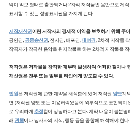
악이 악보 형태로 출판되거나 2차적 저작물인 음반으로 제작되
표시할 수 있는 성명표시권을 가지게 된다.
저작재산권
이란 저작자의 경제적 이익을 보호하기 위해 주어진
공연권,
공중송신권
, 전시권, 배포권,
대여권
, 2차적 저작물 
작곡자가 작곡한 음악을 원저작물로 하는 2차적 저작물을 작성
저작권은 저작물을 창작한 때부터 발생하며 어떠한 절차나 형식
재산권은 전부 또는 일부를 타인에게 양도할 수 있다.
법원
은 저작권에 관한 계약을 해석함에 있어 저작권
양도
계약
면 (저작권 양도 또는 이용허락됐음이 외부적으로 표현되지 않
로 유리하게
추정
함이 상당하다고 본다. 계약 내용이 불분명하
래
관행
이나 당사자의 지식, 행동 등을
종합해 해석해야 한다고