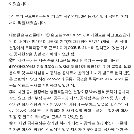
이었습니다.
1심 부터 근로복지공단이 패소한 사건인데, 3년 동안의 법적 공방이 이제
서야 막을 내렸습니다.
대법원은 판결문에서 "① 원고는 1997. 9. 22. 경력사원으로 피고 보조참가
인 회사(이하 ‘참가인회사’라고 한다)에 채용되어 약 7년 8개월 동안 국내
현장에서 토목과장으로 근무하다가 2005. 5. 31.부터 필리핀에 있는 이 사
건 공사현장을 총괄 관리하게 되었던 점,
②이 사건 공사는 기존 수로 시스템을 통해 방류되는 용수를 바용간
(BAYONGAN)강 유역 5,300ha 농지에 원활하게 공급하기 위한 목적의 댐과
용수로 및 부대시설을 시공하는 공사로서 참가인 회사가 별도로 현지 법인
을 설립하지 않고 직접 ○○○○○○와 공동시공권을 획득하여 2007. 9. 28. 준
공을 목표로 공사를 진행하고 있었던 점,
③이 사건 공사현장에는 총괄책임자인 현장소장 박○○를 비롯하여 공사차
장인 원고, 관리부장 김○○, 공무과장 지○○, 공사팀 주임 유○○ 등 총 5명의
참가인 회사 직원과 현지인 300여명 가량이 근무하고 있었으나, 김○○, 지
○○, 유○○이 사직 또는 전출되어 이 사건 상병 발생 무렵에는 참가인 회사
직원 중 원고와 박○○만이 근무하고 있었던 점,
④ 이 사건 공사현장은 참가인 회사가 직접 시공하는 현장이었기 때문에
참가인 회사에 의하여 직접적인 업무 지시가 이루어졌고, 공사에 대한 중