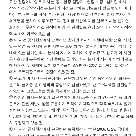
요한 결정이나 업무 지시는 ‘공사현장 담당자 - 현장 소장 - 참가인 회사
○○○ 지점장(○○○지점은 본사가 직접 관리하는 것으로서 별도 법인이 아니
다) - 본사 부서별 팀장 -본사 임원 - 사장’ 형태로 된 참가인 회사 본사의 지
휘계통을 통하여 이루어졌으며, 경미한 사항에 대한 업무 지시는 참가인
회사의 직무위임전결 규정에 따라 각 단계별로 현장소장 내지 ○○○ 지점장
에 의하여 이루어졌던 점,
⑤ 이 사건 공사현장에서 근무하던 참가인 회사의 직원에 대한 전출, 사직,
업무 변경 등 인사에 관한 사항은 모두 참가인 회사의 내부기준에 따라 국
내에 있는 참가인 회사 본사의 지시에 의하여 이루어졌고, 원고가 이 사건
공사현장에 근무하던 기간 중에도 참가인 회사 본사의 지시에 의하여 원고
에 대하여 두 차례에 걸친 호봉승급이 있었다가 2007. 2. 1.에는 토목과장
에서 토목차장으로의 승진이 있었던 점,
⑥ 원고가 이 사건 공사현장에서 근무하고 있던 기간 동안 참가인 회사는
원고의 급여를 원고 명의의 통장으로 입금하였고, 근로소득세를 원천징수
하였으며, 고용보험료 등을 국내에서 납입하였던 점,
⑦ 참가인 회사는 원고와 같은 참가인 회사 소속 직원의 인사관리 등 해외
근무에 관한 제반사항을 규율하기 위하여 자체적으로 ‘해외복무세칙’을 제
정하여 시행하고 있는데, 해외복무세칙은 근무기간, 휴가, 항공료 및 휴가
비, 조기귀국, 휴가미귀 및 휴가귀임 지연, 가족동반 등에 관한 사항을 상세
히 규정하고 있는 점,
⑧ 이 사건 공사현장에서 근무하던 토목차장 신○○은 2006. 6. 29. 국내에
있는 ○○○○지구 ○○공구현장으로 복귀하였고, 해외복무세칙 제4조는 원고