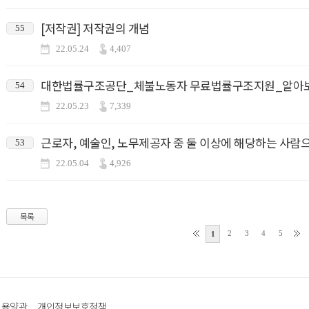
[저작권] 저작권의 개념
55
22.05.24
4,407
대한법률구조공단_체불노동자 무료법률구조지원_알아
54
22.05.23
7,339
53
22.05.04
4,926
목록
2
3
4
5
1
이용약관
개인정보보호정책