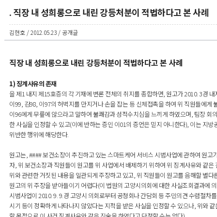
. 직장 내 성희롱으로 내린 강등처분이 적법하다고 본 사례
김현호 / 2012.05.23 / 공개글
직장 내 성희롱으로 내린 강등처분이 적법하다고 본 사례
1) 징계사유의 존재
을 제1 내지 제15호증의 각 기재에 변론 전체의 취지를 종합하면, 원고가 2010. 3경 
이99, 김98, 이97의 허벅지를 만지거나 손을 잡는 등 신체접촉을 하여 위 직원들에게 
이96에게 무릎에 않으라고 말하여 불쾌감과 성적수치심을 느끼게 하였으며, 팀장 회의시
한 사실을 인정할 수 있고(이에 반하는 증인 이01의 증언은 믿지 아니한다), 이는 
위반한 행위에 해당한다.
원고는, #### 보건소장이 추진하고 있는 스마트케어 서비스 시범사업에 관하여 원
자, 위 보건소장과 직원들이 원고를 위 사업에서 배제하기 위하여 위 징계사유와 같은
위와 관련한 거짓된 내용을 일관되게 주장하고 있고, 위 직원들이 원고를 음해할 별다른
원고의 위 주장을 받아들이기 어렵다(이 법원의 고양시의회에 대한 사실조회결과에 의하
시범사업이 2010. 9. 9.경 고양시 의회로부터 공청회나 간담회 등 주민의견 수렴절차
시기 등이 정확하게 나타나지 않았다는 지적을 받은 사실을 인정할 수 있으나, 위와 같
할 목적으로 이 사건 징계사유와 같은 진술을 하였다고 단정할 수는 없다).