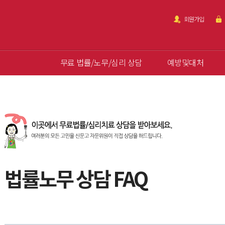
회원가입
무료 법률/노무/심리 상담
예방및대처
법률노무 상담 FAQ