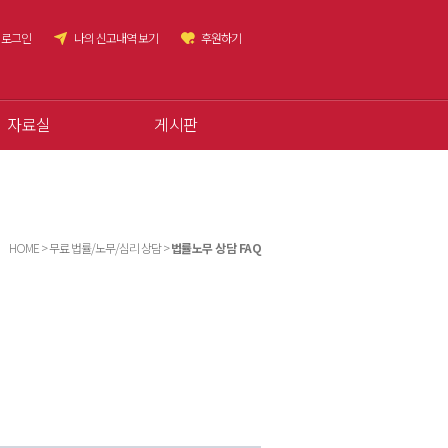
로그인
나의 신고내역 보기
후원하기
자료실
게시판
HOME > 무료 법률/노무/심리 상담 >
법률노무 상담 FAQ