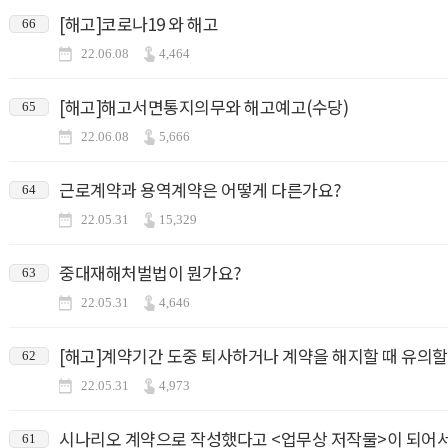
[해고]코로나19 와 해고
66
22.06.08
4,464
[해고]해고서면통지의무와 해고예고(수당)
65
22.06.08
5,666
근로계약과 용역계약은 어떻게 다른가요?
64
22.05.31
15,329
중대재해처벌법이 뭔가요?
63
22.05.31
4,646
[해고]계약기간 도중 퇴사하거나 계약을 해지할 때 유의할
62
22.05.31
4,973
시나리오 계약으로 작성했다고 <업무상 저작물>이 되어서
61