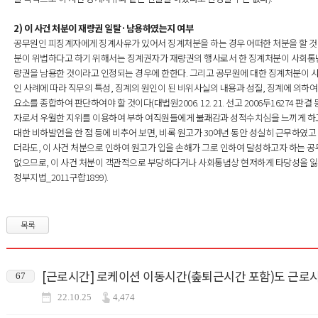
2) 이 사건 처분이 재량권 일탈·남용하였는지 여부
공무원인 피징계자에게 징계사유가 있어서 징계처분을 하는 경우 어떠한 처분을 할 것
분이 위법하다고 하기 위해서는 징계권자가 재량권의 행사로서 한 징계처분이 사회통
량권을 남용한 것이라고 인정되는 경우에 한한다. 그리고 공무원에 대한 징계처분이 
인 사례에 따라 직무의 특성, 징계의 원인이 된 비위사실의 내용과 성질, 징계에 의하여
요소를 종합하여 판단하여야 할 것이다(대법원2006. 12. 21. 선고 2006두16274 판
자로서 우월한 지위를 이용하여 부하 여직원들에게 불쾌감과 성적수치심을 느끼게 하고
대한 비하발언을 한 점 등에 비추어 보면, 비록 원고가 30여년 동안 성실히 근무하였
더라도, 이 사건 처분으로 인하여 원고가 입을 손해가 그로 인하여 달성하고자 하는 
없으므로, 이 사건 처분이 객관적으로 부당하다거나 사회통념상 현저하게 타당성을 잃
정부지법_2011구합1899).
목록
[근로시간] 로케이션 이동시간(춮퇴근시간 포함)도 근로
67
22.10.25
4,474