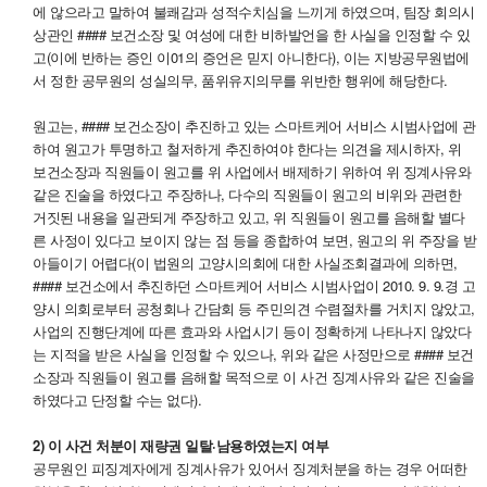
에 않으라고 말하여 불쾌감과 성적수치심을 느끼게 하였으며, 팀장 회의시
상관인 #### 보건소장 및 여성에 대한 비하발언을 한 사실을 인정할 수 있
고(이에 반하는 증인 이01의 증언은 믿지 아니한다), 이는 지방공무원법에
서 정한 공무원의 성실의무, 품위유지의무를 위반한 행위에 해당한다.
원고는, #### 보건소장이 추진하고 있는 스마트케어 서비스 시범사업에 관
하여 원고가 투명하고 철저하게 추진하여야 한다는 의견을 제시하자, 위
보건소장과 직원들이 원고를 위 사업에서 배제하기 위하여 위 징계사유와
같은 진술을 하였다고 주장하나, 다수의 직원들이 원고의 비위와 관련한
거짓된 내용을 일관되게 주장하고 있고, 위 직원들이 원고를 음해할 별다
른 사정이 있다고 보이지 않는 점 등을 종합하여 보면, 원고의 위 주장을 받
아들이기 어렵다(이 법원의 고양시의회에 대한 사실조회결과에 의하면,
#### 보건소에서 추진하던 스마트케어 서비스 시범사업이 2010. 9. 9.경 고
양시 의회로부터 공청회나 간담회 등 주민의견 수렴절차를 거치지 않았고,
사업의 진행단계에 따른 효과와 사업시기 등이 정확하게 나타나지 않았다
는 지적을 받은 사실을 인정할 수 있으나, 위와 같은 사정만으로 #### 보건
소장과 직원들이 원고를 음해할 목적으로 이 사건 징계사유와 같은 진술을
하였다고 단정할 수는 없다).
2) 이 사건 처분이 재량권 일탈·남용하였는지 여부
공무원인 피징계자에게 징계사유가 있어서 징계처분을 하는 경우 어떠한