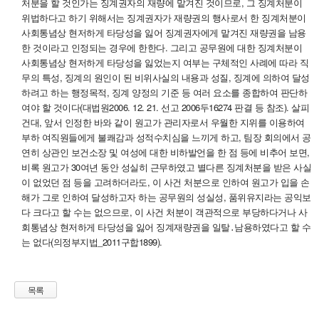
처분을 할 것인가는 징계권자의 재량에 맡겨진 것이므로, 그 징계처분이
위법하다고 하기 위해서는 징계권자가 재량권의 행사로서 한 징계처분이
사회통념상 현저하게 타당성을 잃어 징계권자에게 맡겨진 재량권을 남용
한 것이라고 인정되는 경우에 한한다. 그리고 공무원에 대한 징계처분이
사회통념상 현저하게 타당성을 잃었는지 여부는 구체적인 사례에 따라 직
무의 특성, 징계의 원인이 된 비위사실의 내용과 성질, 징계에 의하여 달성
하려고 하는 행정목적, 징계 양정의 기준 등 여러 요소를 종합하여 판단하
여야 할 것이다(대법원2006. 12. 21. 선고 2006두16274 판결 등 참조). 살피
건대, 앞서 인정한 바와 같이 원고가 관리자로서 우월한 지위를 이용하여
부하 여직원들에게 불쾌감과 성적수치심을 느끼게 하고, 팀장 회의에서 공
연히 상관인 보건소장 및 여성에 대한 비하발언을 한 점 등에 비추어 보면,
비록 원고가 30여년 동안 성실히 근무하였고 별다른 징계처분을 받은 사실
이 없었던 점 등을 고려하더라도, 이 사건 처분으로 인하여 원고가 입을 손
해가 그로 인하여 달성하고자 하는 공무원의 성실성, 품위유지라는 공익보
다 크다고 할 수는 없으므로, 이 사건 처분이 객관적으로 부당하다거나 사
회통념상 현저하게 타당성을 잃어 징계재량권을 일탈․남용하였다고 할 수
는 없다(의정부지법_2011구합1899).
목록