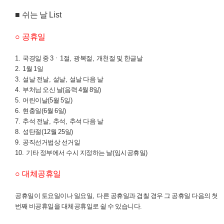
■
쉬는 날
List
○
공휴일
1.
국경일 중
3
ㆍ
1
절
,
광복절
,
개천절 및 한글날
2. 1
월
1
일
3.
설날 전날
,
설날
,
설날 다음 날
4.
부처님 오신 날
(
음력
4
월
8
일
)
5.
어린이날
(5
월
5
일
)
6.
현충일
(6
월
6
일
)
7.
추석 전날
,
추석
,
추석 다음 날
8.
성탄절
(12
월
25
일
)
9.
공직선거법상 선거일
10.
기타 정부에서 수시 지정하는 날
(
임시공휴일
)
○
대체공휴일
공휴일이 토요일이나 일요일
,
다른 공휴일과 겹칠 경우 그 공휴일 다음의 첫
번째 비공휴일을 대체공휴일로 쉴 수 있습니다
.