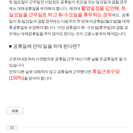
토
‧
일요일이 근무일인 사업장도 공휴일이 토요일 또는 일요일과 겹칠 경우
촬영일정을 감안해, 토
‧
에는 대체공휴일을 부여해야 합니다
.
예컨대
일요일을 근무일로 하고 화
‧
수요일을 휴무하는 경우
에도
,
공휴
일이 토
‧
일요일과 겹칠 경우에는 다음주의 첫 번재 비공휴일
(
월요일
)
을 대체
휴공휴일로 보장해야 합니다
.
다만 공휴일이 화
･
수요일
(
휴무일
)
과 겹칠 경
우에는 대체공휴일을 주지 않아도 된다는 것이 고용노동부의 해석
입니다
.
■
공휴일에 만약 일을 하게 된다면
?
근로자대표와의 서면합의로 공휴일 근무 대신 다른 날을 유급휴일로 쉴 수
있습니다
.
휴일근로수당
만약 다른 날로 대체하지 않고 공휴일에 근무했다면
(150%)
을 받아야 합니다
.
목록
52