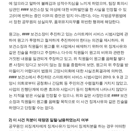
에 않으라고 말하여 불쾌감과 성적수치심을 느끼게 하였으며, 팀장 회의시
상관인 #### 보건소장 및 여성에 대한 비하발언을 한 사실을 인정할 수 있
고(이에 반하는 증인 이01의 증언은 믿지 아니한다), 이는 지방공무원법에
서 정한 공무원의 성실의무, 품위유지의무를 위반한 행위에 해당한다.
원고는, #### 보건소장이 추진하고 있는 스마트케어 서비스 시범사업에 관
하여 원고가 투명하고 철저하게 추진하여야 한다는 의견을 제시하자, 위
보건소장과 직원들이 원고를 위 사업에서 배제하기 위하여 위 징계사유와
같은 진술을 하였다고 주장하나, 다수의 직원들이 원고의 비위와 관련한
거짓된 내용을 일관되게 주장하고 있고, 위 직원들이 원고를 음해할 별다
른 사정이 있다고 보이지 않는 점 등을 종합하여 보면, 원고의 위 주장을 받
아들이기 어렵다(이 법원의 고양시의회에 대한 사실조회결과에 의하면,
#### 보건소에서 추진하던 스마트케어 서비스 시범사업이 2010. 9. 9.경 고
양시 의회로부터 공청회나 간담회 등 주민의견 수렴절차를 거치지 않았고,
사업의 진행단계에 따른 효과와 사업시기 등이 정확하게 나타나지 않았다
는 지적을 받은 사실을 인정할 수 있으나, 위와 같은 사정만으로 #### 보건
소장과 직원들이 원고를 음해할 목적으로 이 사건 징계사유와 같은 진술을
하였다고 단정할 수는 없다).
2) 이 사건 처분이 재량권 일탈·남용하였는지 여부
공무원인 피징계자에게 징계사유가 있어서 징계처분을 하는 경우 어떠한