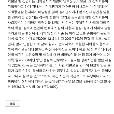
처분을 할 것인가는 징계권자의 재량에 맡겨진 것이므로, 그 징계처분이
위법하다고 하기 위해서는 징계권자가 재량권의 행사로서 한 징계처분이
사회통념상 현저하게 타당성을 잃어 징계권자에게 맡겨진 재량권을 남용
한 것이라고 인정되는 경우에 한한다. 그리고 공무원에 대한 징계처분이
사회통념상 현저하게 타당성을 잃었는지 여부는 구체적인 사례에 따라 직
무의 특성, 징계의 원인이 된 비위사실의 내용과 성질, 징계에 의하여 달성
하려고 하는 행정목적, 징계 양정의 기준 등 여러 요소를 종합하여 판단하
여야 할 것이다(대법원2006. 12. 21. 선고 2006두16274 판결 등 참조). 살피
건대, 앞서 인정한 바와 같이 원고가 관리자로서 우월한 지위를 이용하여
부하 여직원들에게 불쾌감과 성적수치심을 느끼게 하고, 팀장 회의에서 공
연히 상관인 보건소장 및 여성에 대한 비하발언을 한 점 등에 비추어 보면,
비록 원고가 30여년 동안 성실히 근무하였고 별다른 징계처분을 받은 사실
이 없었던 점 등을 고려하더라도, 이 사건 처분으로 인하여 원고가 입을 손
해가 그로 인하여 달성하고자 하는 공무원의 성실성, 품위유지라는 공익보
다 크다고 할 수는 없으므로, 이 사건 처분이 객관적으로 부당하다거나 사
회통념상 현저하게 타당성을 잃어 징계재량권을 일탈․남용하였다고 할 수
는 없다(의정부지법_2011구합1899).
목록