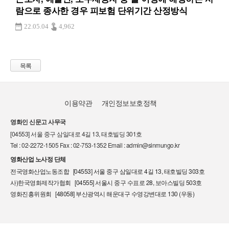
람으로 종사한 경우 피보험 단위기간 산정방식
22.05.04
4,962
목록
이용약관
개인정보보호정책
영화인 신문고 사무국
[04553] 서울 중구 삼일대로 4길 13, 태호빌딩 301호
Tel : 02-2272-1505 Fax : 02-753-1352 Email : admin@sinmungo.kr
영화산업 노사정 단체
전국영화산업노동조합 [04553] 서울 중구 삼일대로 4길 13, 태호빌딩 303호
사)한국영화제작가협회 [04555] 서울시 중구 수표로 28, 보아스빌딩 503호
영화진흥위원회 [48058] 부산광역시 해운대구 수영강변대로 130 (우동)