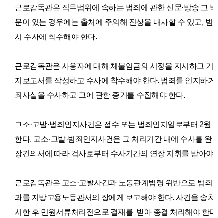
근로감독관은 직무범위에 속하는 범죄에 관한 신문·방송 그 밖
문이 있는 경우에는 출처에 주의해 진상을 내사할 수 있고, 범
시 수사에 착수해야 한다.
근로감독관은 사용자에 대해 체불임금의 시정을 지시하고 기한
지보고서를 작성하고 수사에 착수해야 한다.
범죄를 인지하거나
죄사실을 수사하고 그에 관한 증거를 수집해야 한다.
고소·고발·범죄인지사건은 접수 또는 범죄인지일로부터 2월 
한다.
고소·고발·범죄인지사건은 그 처리기간 내에 수사를 완
장건의서에 따라 검사로부터 수사기간의 연장 지휘를 받아야 
근로감독관은 고소·고발사건과 노동관계법령 위반으로 범죄인지
과를 지방고용노동관서의 장에게 보고해야 한다.
사건을 송치
시한 후 민원서류처리전으로 결재를
받아 종결 처리해야 한다