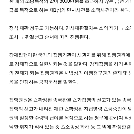
한 때의 소송목적의 값이 3000만원을 초과하지 않는 금전 기
급을 목적으로 하는 제1심의 민사사건을 소액사건이라 한다.
정식 재판 청구도 가능하다.
민사재판절차는 소의 제기 → 소장의
조사 → 판결선고 순서에 따라 진행된다.
강제집행이란 국가의 집행기관이 채권자를 위해 집행권원에 
로 강제적으로 실현시키는 것을 말한다. 강제집행을 하기 위해
의 전제가 되는 집행권원은 사법상의 이행청구권의 존재 및 범
음을 인정하는 공적문서를 말한다.
집행권원은 △
확정된 종국판결
△
가집행의 선고가 있는 종국
집행의 선고가 내려진 재판
△
확정된 지급명령
△
공증인이 일
권의 일정한 수량의 급여를 목적으로 하는 청구에 관하여 작
낙한 취지가 적혀 있는 것
△
소송상 화해 등 그 밖에 확정판결과