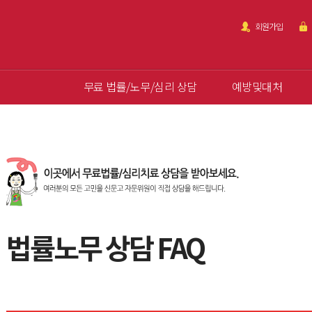
회원가입
무료 법률/노무/심리 상담
예방및대처
법률노무 상담 FAQ