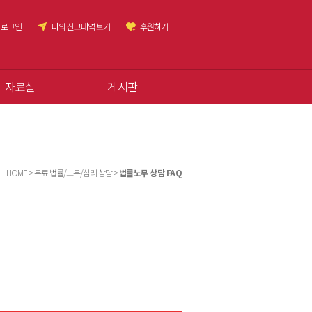
로그인
나의 신고내역 보기
후원하기
자료실
게시판
HOME > 무료 법률/노무/심리 상담 >
법률노무 상담 FAQ