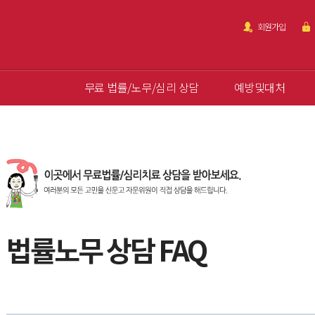
회원가입
무료 법률/노무/심리 상담
예방및대처
법률노무 상담 FAQ