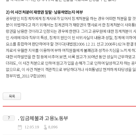
2) 이 사건 처분이 재량권 일탈·남용하였는지 여부
공무원인 피징계자에게 징계사유가 있어서 징계처분을 하는 경우 어떠한 처분을 할 것
분이 위법하다고 하기 위해서는 징계권자가 재량권의 행사로서 한 징계처분이 사회통
량권을 남용한 것이라고 인정되는 경우에 한한다. 그리고 공무원에 대한 징계처분이 
인 사례에 따라 직무의 특성, 징계의 원인이 된 비위사실의 내용과 성질, 징계에 의하여
요소를 종합하여 판단하여야 할 것이다(대법원2006. 12. 21. 선고 2006두16274 판
자로서 우월한 지위를 이용하여 부하 여직원들에게 불쾌감과 성적수치심을 느끼게 하고
대한 비하발언을 한 점 등에 비추어 보면, 비록 원고가 30여년 동안 성실히 근무하였
더라도, 이 사건 처분으로 인하여 원고가 입을 손해가 그로 인하여 달성하고자 하는 
없으므로, 이 사건 처분이 객관적으로 부당하다거나 사회통념상 현저하게 타당성을 잃
정부지법_2011구합1899).
목록
. 임금체불과 고용노동부
7
12.05.19
8,096