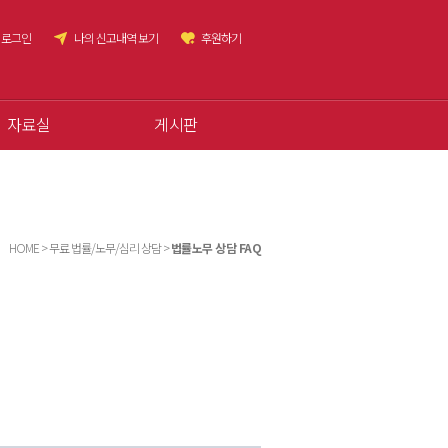
로그인
나의 신고내역 보기
후원하기
자료실
게시판
HOME > 무료 법률/노무/심리 상담 >
법률노무 상담 FAQ