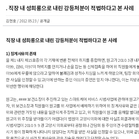
. 직장 내 성희롱으로 내린 강등처분이 적법하다고 본 사례
김현호 / 2012.05.23 / 공개글
직장 내 성희롱으로 내린 강등처분이 적법하다고 본 사례
1) 징계사유의 존재
을 제1 내지 제15호증의 각 기재에 변론 전체의 취지를 종합하면, 원고가 2010. 3경 
이99, 김98, 이97의 허벅지를 만지거나 손을 잡는 등 신체접촉을 하여 위 직원들에게 
이96에게 무릎에 않으라고 말하여 불쾌감과 성적수치심을 느끼게 하였으며, 팀장 회의시
한 사실을 인정할 수 있고(이에 반하는 증인 이01의 증언은 믿지 아니한다), 이는 
위반한 행위에 해당한다.
원고는, #### 보건소장이 추진하고 있는 스마트케어 서비스 시범사업에 관하여 원
자, 위 보건소장과 직원들이 원고를 위 사업에서 배제하기 위하여 위 징계사유와 같은
위와 관련한 거짓된 내용을 일관되게 주장하고 있고, 위 직원들이 원고를 음해할 별다른
원고의 위 주장을 받아들이기 어렵다(이 법원의 고양시의회에 대한 사실조회결과에 의하
시범사업이 2010. 9. 9.경 고양시 의회로부터 공청회나 간담회 등 주민의견 수렴절차
시기 등이 정확하게 나타나지 않았다는 지적을 받은 사실을 인정할 수 있으나, 위와 같
할 목적으로 이 사건 징계사유와 같은 진술을 하였다고 단정할 수는 없다).