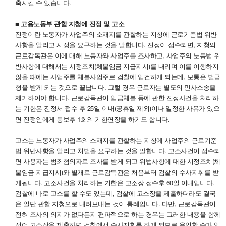
축시킬 수 있습니다.
■ 고용노동부 관할 지청에 진정 및 고소
진정이란 노동자가 사업주의 소재지를 관할하는 지청에 근로기준법 위반
사항을 알리고 시정을 요구하는 것을 말합니다. 진정이 접수되면, 지청의
근로감독관은 이에 대해 노동자와 사업주를 조사하고, 사업주의 노동법 위
반사항에 대해서는 시정조치(체불임금 지급지시)를 내리며 이를 이행하지
않을 때에는 사업주를 체불사업주로 검찰에 입건하게 되는데, 보통은 벌금
형을 받게 되는 것으로 끝납니다. 그럴 경우 근로자는 별도의 민사소송을
제기하여야 합니다. 근로감독관이 임금체불 등에 관한 진정사건을 처리하
는 기한은 진정서 접수 후 25일 이내(공휴일 제외)이나 일정한 사유가 있으
면 진정인에게 통보후 1회의 기한연장을 하기도 합니다.
고소는 노동자가 사업주의 소재지를 관할하는 지청에 사업주의 근로기준
법 위반사항을 알리고 처벌을 요구하는 것을 말합니다. 고소사건이 접수되
면 사용자는 범죄혐의자로 조사를 받게 되고 위법사항에 대한 시정조치(체
불임금 지급지시)와 별개로 근로감독관은 처음부터 검찰의 수사지휘를 받
게됩니다. 고소사건을 처리하는 기한은 고소장 접수후 60일 이내입니다.
검찰에 바로 고소를 할 수도 있는데, 검찰에 고소장을 제출하더라도 결국
은 일단 관할 지청으로 내려보내는 것이 통례입니다. 다만, 근로감독관이
전혀 조사의 의지가 없다든지 편파적으로 하는 경우는 그러한 내용을 함께
적어 고소장을 제출하면 검찰에서 수사지휘를 하게 되므로 유익할 수가 있