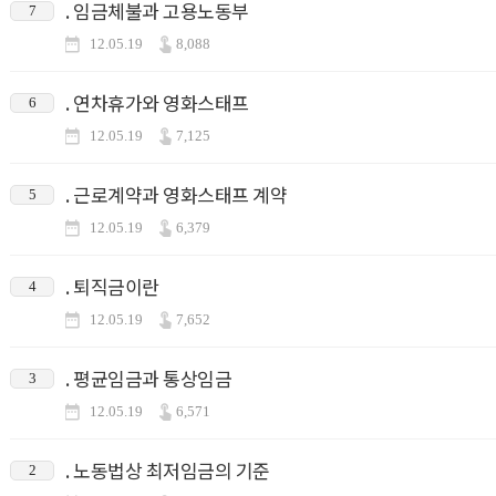
. 임금체불과 고용노동부
7
12.05.19
8,088
. 연차휴가와 영화스태프
6
12.05.19
7,125
. 근로계약과 영화스태프 계약
5
12.05.19
6,379
. 퇴직금이란
4
12.05.19
7,652
. 평균임금과 통상임금
3
12.05.19
6,571
. 노동법상 최저임금의 기준
2