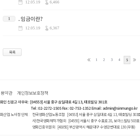
12.05.19
6,466
. 임금이란?
1
12.05.19
6,367
목록
1
2
3
4
5
이용약관
개인정보보호정책
화인 신문고 사무국
:
[04553] 서울 중구 삼일대로 4길 13, 태호빌딩 301호
Tel : 02-2272-1505 Fax : 02-753-1352 Email : admin@sinmungo.kr
화산업 노사정 단체
:
전국영화산업노동조합 [04553] 서울 중구 삼일대로 4길 13, 태호빌딩 303
사)한국영화제작가협회 [04555] 서울시 중구 수표로 28, 보아스빌딩 503호
영화진흥위원회 [48058] 부산광역시 해운대구 수영강변대로 130 (우동)