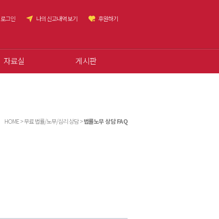
로그인
나의 신고내역 보기
후원하기
자료실
게시판
HOME > 무료 법률/노무/심리 상담 >
법률노무 상담 FAQ