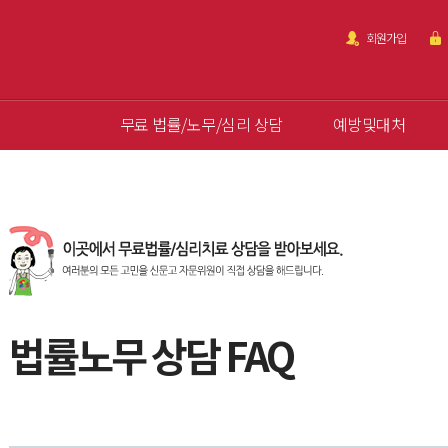
회원가입
무료 법률/노무/심리 상담
예방및대처
법률노무 상담 FAQ