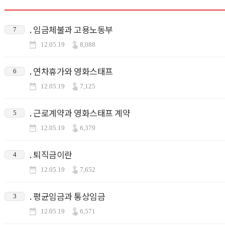
. 임금체불과 고용노동부
7
12.05.19
8,088
. 연차휴가와 영화스태프
6
12.05.19
7,125
. 근로계약과 영화스태프 계약
5
12.05.19
6,379
. 퇴직금이란
4
12.05.19
7,652
. 평균임금과 통상임금
3
12.05.19
6,571