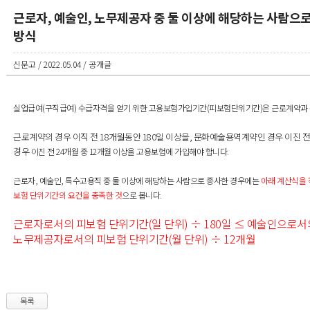
근로자, 예술인, 노무제공자 중 둘 이상에 해당하는 사람으
방식
신문고 / 2022.05.04 / 공개글
실업급여(구직급여) 수급자격을 얻기 위한 고용보험가입기간(피보험단위기간)은 근로계약과
근로계약의 경우 이직 전 18개월동안 180일 이상을, 문화예술용역계약인 경우 이진 전
경우
이진 전 24개월 중 12개월 이상을
고용보험에 가입해야 합니다.
근로자, 예술인, 특수고용직 중 둘 이상에 해당하는 사람으로 종사한 경우에는
아래
계
산식을 
보험 단위기간의 요건을 충족한 것
으로 봅니다.
근로자로서의 피보험 단위기간(일 단위) ÷ 180일
≤
예술인으로서의
노무제공자로서의 피보험 단위기간(월 단위) ÷ 12개월
목록