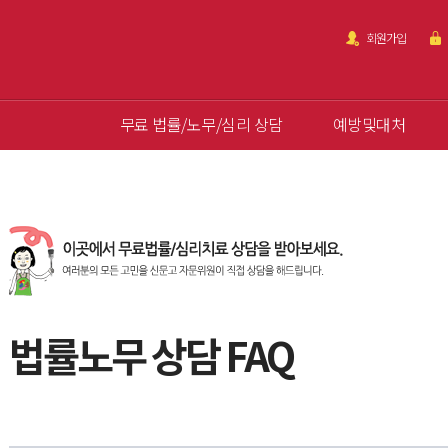
회원가입
무료 법률/노무/심리 상담
예방및대처
법률노무 상담 FAQ