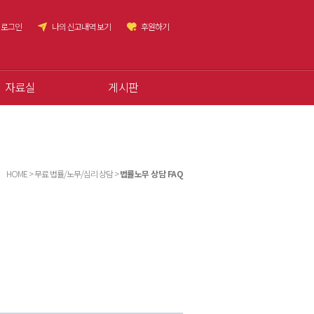
로그인
나의 신고내역 보기
후원하기
자료실
게시판
HOME > 무료 법률/노무/심리 상담 >
법률노무 상담 FAQ