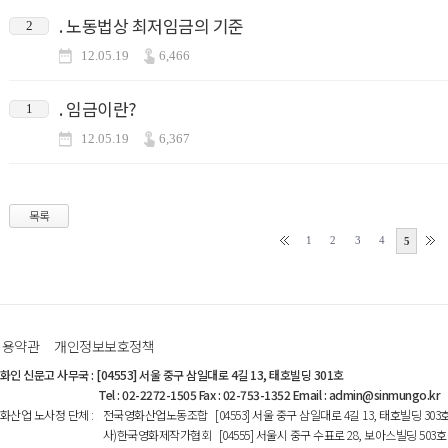
. 노동법상 최저임금의 기준
2
12.05.19
6,466
. 임금이란?
1
12.05.19
6,367
목록
1
2
3
4
5
이용약관
개인정보보호정책
화인 신문고 사무국
:
[04553] 서울 중구 삼일대로 4길 13, 태호빌딩 301호
Tel : 02-2272-1505 Fax : 02-753-1352 Email : admin@sinmungo.kr
화산업 노사정 단체
:
전국영화산업노동조합 [04553] 서울 중구 삼일대로 4길 13, 태호빌딩 303
사)한국영화제작가협회 [04555] 서울시 중구 수표로 28, 보아스빌딩 503호