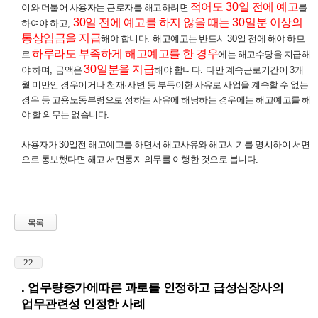
적어도
30
일 전에 예고
이와 더불어 사용자는 근로자를 해고하려면
를
30
일 전에 예고를 하지 않을 때는
30
일분 이상의
하여야 하고
,
통상임금을 지급
해야 합니다
.
해고예고는 반드시
30
일 전에 해야 하므
하루라도 부족하게 해고예고를 한 경우
로
에는 해고수당을 지급해
30
일분을 지급
야 하며
,
금액은
해야 합니다
.
다만 계속근로기간이
3
개
월 미만인 경우이거나 천재
·
사변 등 부득이한 사유로 사업을 계속할 수 없는
경우 등 고용노동부령으로 정하는 사유에 해당하는 경우에는 해고예고를 해
야 할 의무는 없습니다
.
사용자가
30
일전 해고예고를 하면서 해고사유와 해고시기를 명시하여 서면
으로 통보했다면 해고 서면통지 의무를 이행한 것으로 봅니다
.
목록
22
. 업무량증가에따른 과로를 인정하고 급성심장사의
업무관련성 인정한 사례