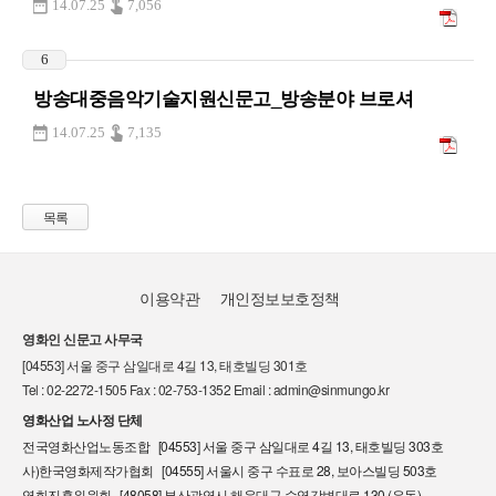
14.07.25
7,056
6
방송대중음악기술지원신문고_방송분야 브로셔
14.07.25
7,135
목록
이용약관
개인정보보호정책
영화인 신문고 사무국
[04553] 서울 중구 삼일대로 4길 13, 태호빌딩 301호
Tel : 02-2272-1505 Fax : 02-753-1352 Email : admin@sinmungo.kr
영화산업 노사정 단체
전국영화산업노동조합 [04553] 서울 중구 삼일대로 4길 13, 태호빌딩 303호
사)한국영화제작가협회 [04555] 서울시 중구 수표로 28, 보아스빌딩 503호
영화진흥위원회 [48058] 부산광역시 해운대구 수영강변대로 130 (우동)