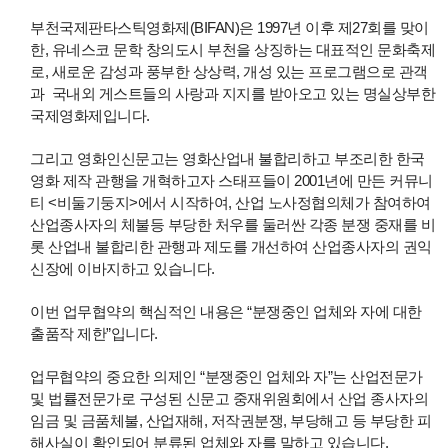
부천국제판타스틱영화제(BIFAN)은 1997년 이후 제27회를 맞이
한, 유네스코 문학 창의도시 부천을 상징하는 대표적인 문화축제
로, 새로운 감성과 풍부한 상상력, 개성 있는 프로그램으로 관객
과 국내외 게스트들의 사랑과 지지를 받아오고 있는 명실상부한
국제영화제입니다.
그리고 영화인신문고는 영화산업내 불합리하고 부조리한 한국
영화 제작 관행을 개혁하고자 스태프들이 2001년에 만든 커뮤니
티 <비둘기둥지>에서 시작하여, 산업 노사정협의체가 참여하여
산업종사자의 체불등 부당한 처우를 둘러싼 각종 분쟁 중재를 비
롯 산업내 불합리한 관행과 제도를 개선하여 산업종사자의 권익
신장에 이바지하고 있습니다.
이번 업무협약의 핵심적인 내용은 “분쟁중인 업체와 자에 대한
출품작 제한”입니다.
업무협약의 중요한 의제인 “분쟁중인 업체와 자”는 산업전문가
및 법률전문가로 구성된 신문고 중재위원회에서 산업 종사자의
임금 및 금품체불, 산업재해, 저작권분쟁, 부당해고 등 부당한 피
해사실이 확인되어 분류된 업체와 자를 말하고 있습니다.