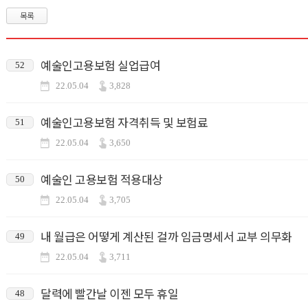
목록
예술인고용보험 실업급여
52
22.05.04
3,828
예술인고용보험 자격취득 및 보험료
51
22.05.04
3,650
예술인 고용보험 적용대상
50
22.05.04
3,705
내 월급은 어떻게 계산된 걸까 임금명세서 교부 의무화
49
22.05.04
3,711
달력에 빨간날 이젠 모두 휴일
48