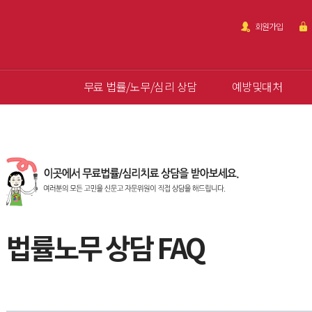
회원가입
무료 법률/노무/심리 상담
예방및대처
법률노무 상담 FAQ