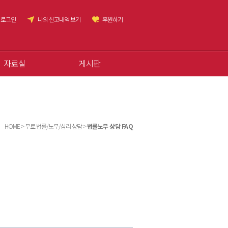
로그인
나의 신고내역 보기
후원하기
자료실
게시판
HOME > 무료 법률/노무/심리 상담 >
법률노무 상담 FAQ