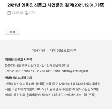
2021년 영화인신문고 사업운영 결과(2021.12.31.기준)
22.05.03
3,734
목록
이용약관
개인정보보호정책
영화인 신문고 사무국
[04553] 서울 중구 삼일대로 4길 13, 태호빌딩 301호
Tel : 02-2272-1505 Fax : 02-753-1352 Email : admin@sinmungo.kr
영화산업 노사정 단체
전국영화산업노동조합 [04553] 서울 중구 삼일대로 4길 13, 태호빌딩 303호
사)한국영화제작가협회 [04555] 서울시 중구 수표로 28, 보아스빌딩 503호
영화진흥위원회 [48058] 부산광역시 해운대구 수영강변대로 130 (우동)