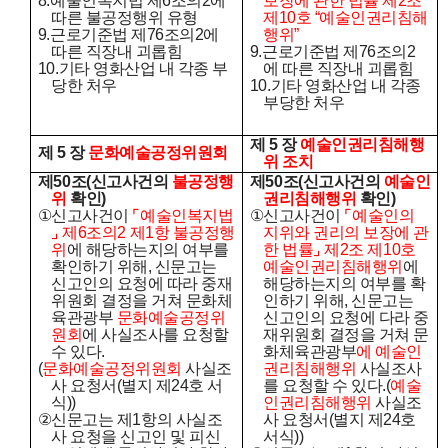
8.
예술인복지법 제
6
조의
2
에
보장에 관한 법률 제
2
조
따른 불공정행위 유형
제
10
호
“
예술인권리침해
9.
근로기준법 제
76
조의
2
에
행위
”
따른 직장내 괴롭힘
9.
근로기준법 제
76
조의
2
10.
기타 영화산업 내 각종 부
에 따른 직장내 괴롭힘
당한 처우
10.
기타 영화산업 내 각종
부당한 처우
제
5
장
예술인권리침해행
제
5
장
문화예술공정위원회
위 조치
제
50
조
(
신고사건의
불공정행
제
50
조
(
신고사건의
예술인
위
확인
)
권리침해행위
확인
)
①
신고사건이
⌜
예술인복지법
①
신고사건이
⌜
예술인의
⌟
제
6
조의
2
제
1
항 불공정행
지위와 권리의 보장에 관
위
에 해당하는지의 여부를
한 법률
⌟
제
2
조 제
10
호
확인하기 위해
,
신문고는
예술인권리침해행위
에
신고인의 요청에 따라 중재
해당하는지의 여부를 확
위원회 결정을 거쳐 문화체
인하기 위해
,
신문고는
육관광부
문화예술공정위
신고인의 요청에 다라 중
원회
에 사실조사를 요청할
재위원회 결정을 거쳐 문
수 있다
.
화체육관광부
에 예술인
(
문화예술공정위원회
사실조
권리침해행위
사실조사
사 요청서
(
별지 제
24
호 서
를 요청할 수 있다
.(
예술
식
))
인권리침해행위
사실조
②
신문고는 제
1
항의 사실조
사 요청서
(
별지 제
24
호
사 요청을 신고인 및 피신
서식
))