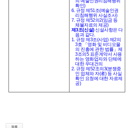
의 예술인권리침해행위
확인
)
6.
규정 제
51
조
(
예술인권
리침해행위 사실조사
)
7.
규정 제
52
의
2(
임금 등
체불자료의 제공
)
제
3
조
(
신설
)
신설사항은 다
음과 같다
.
1.
규정 제
3
조
(
사업
)
제
2
의
3
호
「
영화 및 비디오물
의 진흥에 관한 법률
」
제
3
조의
5
표준계약서 사용
하는 영화업자와 단체에
대한 우대건의
2.
규정 제
52
조의
3(
분쟁중
인 업체와 자
(
者
)
등 사실
확인 요청에 대한 자료제
공
)
목록