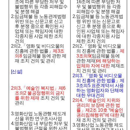
조에 따른 부당한 처우 및
16
조에 따른 부당한 처
불법행위 등 각종 피해접수
우 및 불법행위 등 각종
및 분쟁 해결
피해접수 및 분쟁 해결
2.
임금체불 등 노동관계법령
2.
임금체불 등 노동관계법
위반 또는 신문고로 신고
령 위반 또는 신문고로
후 분쟁 중으로 확인된 사
신고 후 분쟁 중으로 확
업체 또는 책임자에 대한
인된 사업체 또는 책임자
각종지원 사업 제한 조치
에 대한 각종지원 사업
건의
제한 조치 건의
2
의
2.
「
영화 및 비디오물의
2
의
2.
「
영화 및 비디오물
진흥에 관한 법률
」
제
3
조
의 진흥에 관한 법률
」
제
의
8
임금체불 등에 관한 제
3
조의
9(
임금체불 등에
재 조치 건의 및 관리
관한 제재
)
에 해당하는
업체와 자에 대한
제재조
치 건의 및 관리
[
신설
]
2
의
3.
「
영화 및 비디오물
의 진흥에 관한 법률
」
제
3
조의
5
표준계약서 사용
2
의
3.
「
예술인 복지법
」
제
6
하는 영화업자와 단체에
조의
2
불공정행위의 금지
대한 우대건의
를 위한 제재
조치 건의 및
2
의
4.
「
예술인의 지위와
관리
권리의 보장에 관한 법
률
」
제
2
조
10
호
“
예술인
3.
영화산업 노동관행 제도개
권리침해행위
”
에 대한
제
선을 위한 연구조사사업
재 조치 건의 및 관리
4.
영화산업 내 부당한 처우 및
3.
영화산업 노동관행 제도
불법행위 근절을 위한 사전
개선을 위한 연구조사사