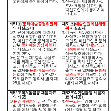
고인에게 통지하여야 한다
.
②
신문고는 제
1
항의 사실
조사 요청을 신고인 및
피신고인에게 통지하여
야 한다
.
제
51
조
(
문화예술공정위원회
제
51
조
(
예술인권리침해행
의 사실조사
)
위
사실조사
)
①
이 규정 제
50
조에 따라 사
①
이 규정 제
50
조에 따라
실조사 요청한 경우 신고인
사실조사 요청한 경우 신
및 피신고인은 문화체육관
고인 및 피신고인은 문화
광부
문화예술공정위원회
체육관광부
의 예술인권
의 사실조사에 적극 협조하
리침해행위
사실조사에
여야 한다
.
적극 협조하여야 한다
.
②
신문고는 제
1
항의 사실조
②
신문고는 제
1
항의 사실
사를 위해 신고인 및 피신
조사를 위해 신고인 및
고인이 신문고에 제출한 자
피신고인이 신문고에 제
료 일체를
문화예술공정위
출한 자료 일체를
문화체
원회
에 전달할 수 있다
.(
자
육관광부에
전달할 수 있
료제출요구 동의서
(
별지 제
다
.(
자료제출요구 동의서
25
호 서식
))
(
별지 제
25
호 서식
))
제
52
조의
2(
임금등 체불자료
제
52
조의
2(
임금등 체불자
의 제공
)
료의 제공
)
①
운영위원회의 장
은
「
영화
①
신문고는
「
영화 및 비디
및 비디오물의 진흥에 관한
오물의 진흥에 관한 법률
법률
(
이하
“
영비법
”
이라 한
(
이하
“
영비법
”
이라 한