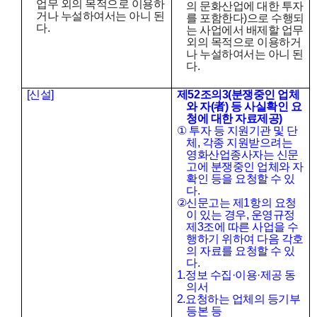
업무 외의 목적으로 이용하
의 문화산업에 대한 투자
거나 누설하여서는 아니 된
를 포함한다
)
으로 수행되
다
.
는 사업에서 배제할 업무
외의 목적으로 이용하거
나 누설하여서는 아니 된
다
.
[
신설
]
제
52
조의
3(
분쟁중인 업체
와 자
(
者
)
등 사실확인 요
청에 대한 자료제공
)
①
투자 등 지원기관 및 단
체
,
각종 지원받으려는
영화산업종사자는 신문
고에 분쟁중인 업체와 자
확인 등을 요청할 수 있
다
.
②
신문고는 제
1
항의 요청
이 있는 경우
,
운영규정
제
3
조에 따른 사업을 수
행하기 위하여 다음 각호
의 자료를 요청할 수 있
다
.
1.
정보 수집
·
이용
·
제공 동
의서
2.
요청하는 업체의 등기부
등본 등