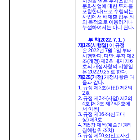
지원을 받은 투자조합의
문화산업에 대한 투자를
포함한다
)
으로 수행되는
사업에서 배제할 업무 외
의 목적으로 이용하거나
누설하여서는 아니 된다
.
부 칙
(2022. 7. 1. )
제
1
조
(
시행일
)
이 규정
은
2022
년
7
월
1
일 부터
시행한다
.
다만
,
부칙 제
2
조
(
개정
)
제
2
호 내지 제
6
호의 개정사항의 시행일
은
2022.9.25.
로 한다
.
제
2
조
(
개정
)
개정사항은 다
음과 같다
.
1.
규정 제
3
조
(
사업
)
제
2
의
2
호
2.
규정 제
3
조
(
사업
)
제
2
의
4
호
[
제
3
조 제
2
의
3
호에
서 이동
]
3.
규정 제
16
조
(
신고대
상
)
제
8
호
4.
제
5
장 제목
(
예술인권리
침해행위 조치
)
5.
규정 제
50
조
(
신고사건