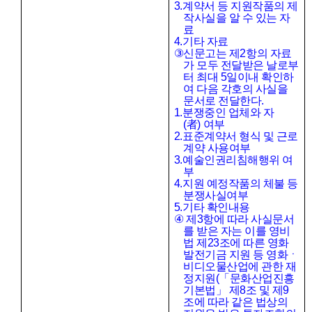
3.
계약서 등 지원작품의 제
작사실을 알 수 있는 자
료
4.
기타 자료
③
신문고는 제
2
항의 자료
가 모두 전달받은 날로부
터 최대
5
일이내 확인하
여 다음 각호의 사실을
문서로 전달한다
.
1.
분쟁중인 업체와 자
(
者
)
여부
2.
표준계약서 형식 및 근로
계약 사용여부
3.
예술인권리침해행위 여
부
4.
지원 예정작품의 체불 등
분쟁사실여부
5.
기타 확인내용
④
제
3
항에 따라 사실문서
를 받은 자는 이를 영비
법 제
23
조에 따른 영화
발전기금 지원 등 영화ㆍ
비디오물산업에 관한 재
정지원
(
「
문화산업진흥
기본법
」
제
8
조 및 제
9
조에 따라 같은 법상의