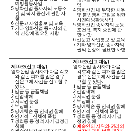
예방활동사업
업
5.
영화산업 종사자의 노동조
4.
영화산업 내 부당한 처우
건 및 복지 증진에 관한 사
및 불법행위 근절을 위한
항
사전예방활동사업
6.
신문고 사업홍보 및 교육
5.
영화산업 종사자의 노동
7.
기타 영화산업 종사자의 권
조건 및 복지 증진에 관
익 신장에 필요한 사항
한 사항
6.
신문고 사업홍보 및 교육
7.
기타 영화산업 종사자의
권익 신장에 필요한 사항
제
16
조
(
신고 대상
)
제
16
조
(
신고 대상
)
영화산업 종사자가 다음
영화산업 종사자가 다음 각호
각호와 같은 피해를 입은
와 같은 피해를 입은 경우
경우 신문고에 사건을 신
신문고에 사건을 신고할 수
고할 수 있다
.
있다
.
1.
임금 등 금품체불
1.
임금 등 금품체불
2.
산업재해
2.
산업재해
3.
저작권 분쟁
3.
저작권 분쟁
4.
부당해고
4.
부당해고
5.
명예훼손 등 인격권 침해
5.
명예훼손 등 인격권 침해
6.
언어적ㆍ신체적 폭행
6.
언어적ㆍ신체적 폭행
7.
성희롱 등 성적 자기 결
7.
성희롱 등 성적 자기 결정권
정권 침해
침해
8.
예술인의 지위와 권리의