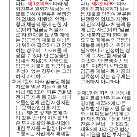
다
)
」
제
3
조의
8
에 따라 영
다
)
」
제
3
조의
9
에 따라
화진흥위원회가 임금등 체
영화진흥위원회가 임금
불로 인하여 분류된 분쟁중
등 체불로 인하여 분류된
인 업체와 자
(
者
)
의 인적사
분쟁중인 업체와 자
(
者
)
항과 체불액 등에 관한 자
의 인적사항과 체불액 등
료
(
이하
“
임금등 체불자
에 관한 자료
(
이하
“
임금
료
”
라 한다
)
를 요구할 때에
등 체불자료
”
라 한다
)
를
는 임금등의 체불을 예방하
요구할 때에는 임금등의
기 위하여 필요하다고 인정
체불을 예방하기 위하여
하는 경우에 그 자료를 제
필요하다고 인정하는 경
공할 수 있다
.
단 분쟁중인
우에 그 자료를 제공할
업체와 자
(
者
)
의 사망으로
수 있다
.
단 분쟁중인 업
임금등 체불자료 제공의 실
체와 자
(
者
)
의 사망으로
효성이 없는 경우에는 그러
임금등 체불자료 제공의
하지 아니하다
.
실효성이 없는 경우에는
②
제
1
항에 따라 임금등 체불
그러하지 아니하다
.
자료를 받은 자는 이를 영
비법 제
23
조에 따른 영화발
②
제
1
항에 따라 임금등 체
전기금 지원 등 영화ㆍ비디
불자료를 받은 자는 이를
오물산업에 관한 재정지원
영비법 제
23
조에 따른
(
「
문화산업진흥 기본
영화발전기금 지원 등 영
법
」
제
8
조 및 제
9
조에 따
화ㆍ비디오물산업에 관
라 같은 법상의 지원을 받
한 재정지원
(
「
문화산업
은 투자조합의 문화산업에
진흥 기본법
」
제
8
조 및
대한 투자를 포함한다
)
으로
제
9
조에 따라 같은 법상
수행되는 사업에서 배제할
의 지원을 받은 투자조합