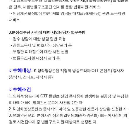
- 고용노동부로부터 ‘체불임금등사업주확인서(체불금품확인원)’을 발급받
은 경우, 대한법률구조공단 연계를 통한 법률지원 서비스
- 임금채권보장법에 따른 ‘체불 임금등 대지급금(체당금)’ 관련 노무지원
서비스
3.분쟁접수된 사건에 대한 사업담당자 업무수행
- 접수 상담에 대한 상담 답변 요청
- 공인노무사 및 변호사의 상담관리 등
- 부당한 피해접수에 대한 사건 선별
- 법률구조지원 대상자 관리 등
○ 수혜대상
: K-영화영상콘텐츠(영화·방송드라마·OTT 콘텐츠) 종사자
(창작자, 스태프, 제작자 등)
○ 수혜조건
1. 영화·방송드라마·OTT 콘텐츠 산업 종사중에 발생하는 불공정 및 부당한
피해에 대하여 영화인신문고에 사건접수한 자
2. K-영화영상콘텐츠 종사자의 계약 및 노동관련 전문가 상담을 신청한 자
3. 영화인신문고 분쟁사건 심의의결위원회(중재위원회) 또는 이사장의 의
결로 사건접수자 중 법률구조 지원 대상자로 선정된 자