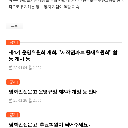
적극적인법률지원 대응을 통해 산업 내 건강한 전문노동자 인프라를 안정
적으로 유지하는 등 노동자 지킴이 역할 지속
목록
[공지]
제4기 운영위원회 개최, "저작권파트 중재위원회" 활
동 개시 등
25.04.04
2,956
[공지]
영화인신문고 운영규정 제8차 개정 등 안내
25.02.26
2,906
[공지]
영화인신문고_후원회원이 되어주세요~