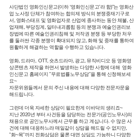
사단법인 영화인신문고(이하 ‘영화인신문고’라 함)”는 영화산
업 노사정 단체가 참여하는 합의제 방식의 분쟁중재기구로
서, 영화스태프 및 영화업자로 산업에 종사하는 동안 체불, 산
업재해, 부당징계, 일터내괴롭힘 등의 분쟁과 예술인권리보
장법에 따른 예술인권리침해 및 저작권 분쟁 등 부당한 처우
를 둘러싼 각종 분쟁이 확대되지 않고, 화해 및 중재를 통하여
원활하게 해결하는 역할을 수행하고 있습니다.
영화, 드라마, OTT, 숏츠드라마, 광고, 뮤직비디오 등 영화영
상콘텐츠 제작을 하면서 발생하는 다양한 사항에 대해 영화
인신문고 홈페이지 "무료법률노무상담"을 통해 신청해보세
요~
자문위원들께서 문의 주신 내용에 대해 다양한 전문자문을
해드립니다.
그런데 더욱 자세한 상담이 필요한게 이바닥의 생리죠~
지난 2020년 부터 사건등을 담당하는 전문가(공인노무사)의
채용으로 공인노무사께서 근무를 하고 계십니다.
수 많은 사
건에 대해 대응하느랴 매일같이 상담을 해드릴 수 없지만,
"화~목"까지 전화상담은 물론 대면 상담도 가능하니 다양한