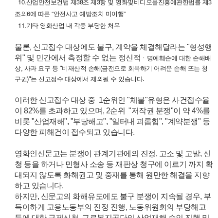
10.산업안전보건법 제38조 제3항 및 영화및비디오물진흥에관한법률 제3
조의6에 따른 “안전사고 예방조치 미이행”
11.기타 영화산업 내 각종 부당한 처우
물론, 신고접수 대상에도 불구, 계약을 체결해달라는 "형성행
위" 및 민간에서 측정할 수 없는 정신적
ㆍ명예훼손에 대한 손해배
상, 사과 요구 등 "비재산적 손해(금전으로 회복하기 어려운 손해 또는 청
.
구권)"는 신고접수 대상에서 제외될 수 있습니다
이러한 신고접수 대상 중 1순위인 "체불"유형은 사건접수율
이 82%를 초과하고 있으며, 2순위 "저작권 분쟁"이 약 4%를
비롯 "산업재해", "부당해고", "일터내 괴롭힘", "계약분쟁" 등
다양한 피해건이 접수되고 있습니다.
영화인신문고는 분쟁이 관계기관에의 진정, 고소 및 고발, 신
청 등을 하거나 민형사 소송 등 재판상 청구에 이르기 까지 확
대되지 않도록 화해권고 및 중재를 통해 원만한 해결을 지향
하고 있습니다.
하지만, 신문고의 화해유도에도 불구 분쟁이 지속될 경우, 부
득이하게 고용노동부의 진정 진행, 노동위원회의 부당해고
등에 대한 구제신청, 근로복지공단의 산업재해 승인 진행 및