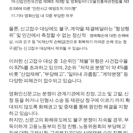
10.산업안전보건법 제38조 제3항 및 영화및비디오물진흥에관한법률 제3
조의6에 따른 “안전사고 예방조치 미이행”
11.기타 영화산업 내 각종 부당한 처우
물론, 신고접수 대상에도 불구, 계약을 체결해달라는 "형성행
위" 및 민간에서 측정할 수 없는 정신적
ㆍ명예훼손에 대한 손해배
상, 사과 요구 등 "비재산적 손해(금전으로 회복하기 어려운 손해 또는 청
.
구권)"는 신고접수 대상에서 제외될 수 있습니다
이러한 신고접수 대상 중 1순위인 "체불"유형은 사건접수율
이 82%를 초과하고 있으며, 2순위 "저작권 분쟁"이 약 4%를
비롯 "산업재해", "부당해고", "일터내 괴롭힘", "계약분쟁" 등
다양한 피해건이 접수되고 있습니다.
영화인신문고는 분쟁이 관계기관에의 진정, 고소 및 고발, 신
청 등을 하거나 민형사 소송 등 재판상 청구에 이르기 까지 확
대되지 않도록 화해권고 및 중재를 통해 원만한 해결을 지향
하고 있습니다.
하지만, 신문고의 화해유도에도 불구 분쟁이 지속될 경우, 부
득이하게 고용노동부의 진정 진행, 노동위원회의 부당해고
등에 대한 구제신청, 근로복지공단의 산업재해 승인 진행 및