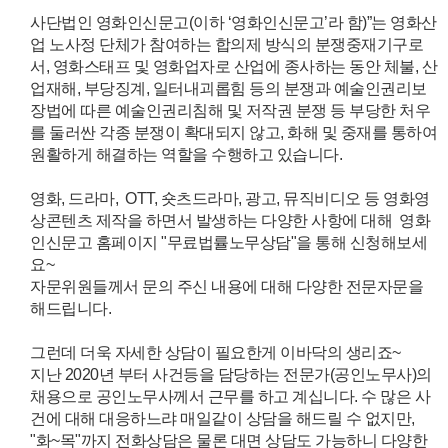
사단법인 영화인신문고(이하 ‘영화인신문고’라 함)”는 영화산
업 노사정 단체가 참여하는 합의제 방식의 분쟁중재기구로
서, 영화스태프 및 영화업자로 산업에 종사하는 동안 체불, 산
업재해, 부당징계, 일터내괴롭힘 등의 분쟁과 예술인권리보
장법에 따른 예술인권리침해 및 저작권 분쟁 등 부당한 처우
를 둘러싼 각종 분쟁이 확대되지 않고, 화해 및 중재를 통하여
원활하게 해결하는 역할을 수행하고 있습니다.
영화, 드라마, OTT, 숏츠드라마, 광고, 뮤직비디오 등 영화영
상콘텐츠 제작을 하면서 발생하는 다양한 사항에 대해 영화
인신문고 홈페이지 "무료법률노무상담"을 통해 신청해보세
요~
자문위원들께서 문의 주신 내용에 대해 다양한 전문자문을
해드립니다.
그런데 더욱 자세한 상담이 필요한게 이바닥의 생리죠~
지난 2020년 부터 사건등을 담당하는 전문가(공인노무사)의
채용으로 공인노무사께서 근무를 하고 계십니다.
수 많은 사
건에 대해 대응하느랴 매일같이 상담을 해드릴 수 없지만,
"화~목"까지 전화상담은 물론 대면 상담도 가능하니 다양한