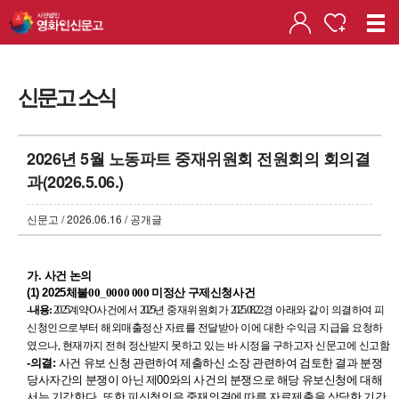
신문고 소식
2026년 5월 노동파트 중재위원회 전원회의 회의결
과(2026.5.06.)
신문고 / 2026.06.16 / 공개글
가
.
사건 논의
(1) 2025
체불00
_
0000 000 미정산 구제신청사건
-내용:
2025
계약O
사건에서
2025
년 중재위원회가
2025.08.22.
경 아래와 같이 의결하여 피
신청인으로부터 해외매출정산 자료를 전달받아 이에 대한 수익금 지급을 요청하
였으나
,
현재까지 전혀 정산받지 못하고 있는 바 시정을 구하고자 신문고에 신고함
-
의결
:
사건 유보 신청 관련하여 제출하신 소장 관련하여 검토한 결과 분쟁
당사자간의 분쟁이 아닌 제
00
와의 사건의 분쟁으로 해당 유보신청에 대해
서는 기각한다
.
또한 피신청인은 중재의결에 따른 자료제출을 상당한 기간