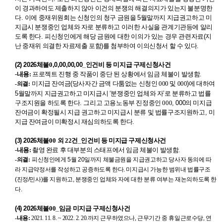
이 경과하여도 제출하지 않아 이건의 분쟁의 해결의지가 있는지 불분명한
다
.
이에 중재위원회는 신청인의 청구 금원을
5
월말까지 지급권고하고 미
지급시 분쟁중인 업체와 자로 분류하고 이러한 사실을 관계기관등에 알리
도록 한다
.
피신청인에게 해당 금원에 대한 이의가 있는 경우 관련자료
(
지
난 중재위 의결한 자료제출 포함
)
를 첨부하여 이의신청서 할 수 있다
.
(2) 2026
체불0
,0,00,00,00_
인건비 등 미지급 구제신청사건
-내용:
프로젝트 진행 중 작품이 중단 된 상황에서 임금 체불이 발생함.
미지급 잔여금
(
당사자간 금액 다툼없는 신청인 000 및 000
)
에 대하여
-의결:
5
월말까지 지급권고하고 미지급시
‘
분쟁중인 업체와 자
’
로 분류하고 법률
구조지원을 하도록 한다
.
그리고 고용노동부 진정중인 000
, 000
의 미지급
잔여금이 확정될시 지급 권고하고 미지급시 분류 및 법률구조지원하고
,
미
지급 잔여금이 미확정시 재심의하도록 한다
.
(3) 2026
체불00
외 22건
_
인건비 등 미지급 구제신청사건
-내용:
촬영 완료 후 대부분의 스태프에서 임금 체불이 발생함.
-의결:
피신청인에게
5
월
20
일까지 체불금원을 지급권고하고 당사자 동의에 따
라 지급약정서를 작성하고 공증하도록 한다
.
미지급시 가능한 범위내 법률구조
(
진정
/
민사
)
를 지원하고
,
분쟁중인 업체와 자에 대한 분류 여부는 재논의하도록 한
다
.
(4) 2026
체불00
_
임금 미지급 구제신청사건
-내용:
2021. 11. 8. ~ 2022. 2. 20.
까지 근무하였으나,
근무기간 중 휴일근로수당
,
연