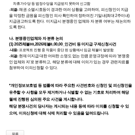
차휴가수당 등 법정수당을 지급받지 못하여 신고함
채권 소멸시효등이 경과한 여러 상황을 고려하여
,
피신청인이 지급
-의결:
을 약정한 금원을 피신청인 의사 확인하여 정하여진 기일내
(
최대
2
주이내
)
지급권고하도록 한다
.
미지급시 분쟁중인 업체와 자 분류 여부는 재논의하
도록 한다
.
나
.
분쟁중인업체와 자 분류 논의
(1) 2025
체불00
,2026
체불0
,00,00_
인건비 등 미지급 구제신청사건
-내용:
프로젝트 진행 중 작품이 중단 된 상황에서 임금 체불이 발생함.
현재 미지급 대한 어떠한 소명도 없는 만큼 운영규정에 따라
‘
분쟁중
-의결:
인 업체와 자
’
로 분류하고
,
해당 분류에 대해 이의가 있는 경우 관련자료를
첨부하여 이의신청할 수 있다
.
*개인정보보호법 등 법률에 따라 주요한 사건번호와 신청인 및 피신청인을
유추할 수 사항을 모두 제거하거나 식별할 수 없는 기호로 처리하여 해당
월에 진행된 심의된 주요 사건을 게시합니다.
해당 분쟁사건의 당사자는 게시되는 내용 등에 따라 이의를 신청할 수 있
으며, 이의신청에 대해 삭제 처리할 수 있음을 알려드립니다.
목록