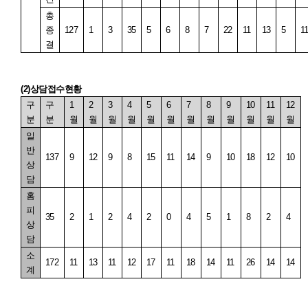
총
종
127
1
3
35
5
6
8
7
22
11
13
5
1
결
(2)
상담접수현황
구
구
1
2
3
4
5
6
7
8
9
10
11
12
분
분
월
월
월
월
월
월
월
월
월
월
월
월
일
반
137
9
12
9
8
15
11
14
9
10
18
12
10
상
담
홈
피
35
2
1
2
4
2
0
4
5
1
8
2
4
상
담
소
172
11
13
11
12
17
11
18
14
11
26
14
14
계