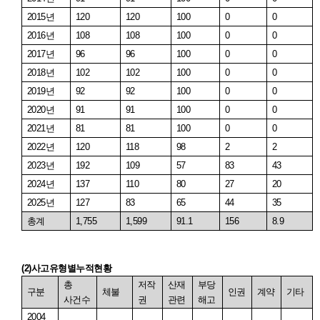
2015
년
120
120
100
0
0
2016
년
108
108
100
0
0
2017
년
96
96
100
0
0
2018
년
102
102
100
0
0
2019
년
92
92
100
0
0
2020
년
91
91
100
0
0
2021
년
81
81
100
0
0
2022
년
120
118
98
2
2
2023
년
192
109
57
83
43
2024
년
137
110
80
27
20
2025
년
127
83
65
44
35
총계
1,755
1,599
91.1
156
8.9
(2)
사고유형별누적현황
총
저작
산재
부당
구분
체불
인권
계약
기타
사건수
권
관련
해고
2004