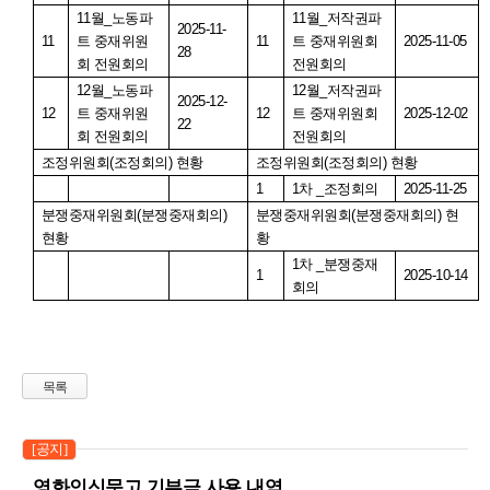
11
월
_
노동파
11
월
_
저작권파
2025-11-
11
트 중재위원
11
트 중재위원회
2025-11-05
28
회 전원회의
전원회의
12
월
_
노동파
12
월
_
저작권파
2025-12-
12
트 중재위원
12
트 중재위원회
2025-12-02
22
회 전원회의
전원회의
조정위원회
(
조정회의
)
현황
조정위원회
(
조정회의
)
현황
1
1
차
_
조정회의
2025-11-25
분쟁중재위원회
(
분쟁중재회의
)
분쟁중재위원회
(
분쟁중재회의
)
현
현황
황
1
차
_
분쟁중재
1
2025-10-14
회의
목록
[공지]
영화인신문고 기부금 사용 내역