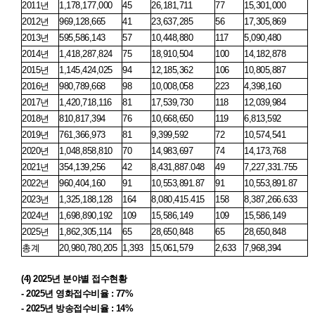
2011
년
1,178,177,000
45
26,181,711
77
15,301,000
2012
년
969,128,665
41
23,637,285
56
17,305,869
2013
년
595,586,143
57
10,448,880
117
5,090,480
2014
년
1,418,287,824
75
18,910,504
100
14,182,878
2015
년
1,145,424,025
94
12,185,362
106
10,805,887
2016
년
980,789,668
98
10,008,058
223
4,398,160
2017
년
1,420,718,116
81
17,539,730
118
12,039,984
2018
년
810,817,394
76
10,668,650
119
6,813,592
2019
년
761,366,973
81
9,399,592
72
10,574,541
2020
년
1,048,858,810
70
14,983,697
74
14,173,768
2021
년
354,139,256
42
8,431,887.048
49
7,227,331.755
2022
년
960,404,160
91
10,553,891.87
91
10,553,891.87
2023
년
1,325,188,128
164
8,080,415.415
158
8,387,266.633
2024
년
1,698,890,192
109
15,586,149
109
15,586,149
2025
년
1,862,305,114
65
28,650,848
65
28,650,848
총계
20,980,780,205
1,393
15,061,579
2,633
7,968,394
(4) 2025
년 분야별 접수현황
- 2025
년 영화접수비율
: 77%
- 2025
년 방송접수비율
: 14%