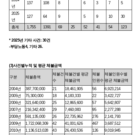
137
108
8
6
3
7
5
년
2025
127
64
9
5
9
10
30
년
총계
1,755
1391
69
25
52
41
54
123
* 2025
년 기타 사건
: 30
건
-
부당노동
4,
기타
26.
(3)
사건별누적
및
평균
체불금액
체불건
체불건별 평균
체불
체불인원수별
구분
체불총액
수
체불금액
인원수
평균 체불금액
2004
년
387,700,000
21
18,461,905
56
6,923,214
2005
년
75,300,000
18
4,183,333
22
3,422,727
2006
년
321,640,000
25
12,865,600
57
5,642,807
2007
년
216,342,400
29
7,460,083
95
2,277,288
2008
년
591,135,000
26
22,735,962
276
2,141,793
2009
년
1,722,068,309
42
41,001,626
467
3,687,512
2010
년
1,136,513,028
43
26,430,536
126
9,019,945