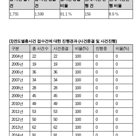
건
건
비율
행 건
행 비율
1,755
1,599
91.1 %
156
8.9 %
(1)
연도별총사건
접수건에
대한
진행경과
(
사건종결
및
사건진행
)
구분
총 사건수
사건종결
비율
(%)
진행중
비율
(%)
2004
년
22
22
100
0
0
2005
년
19
19
100
0
0
2006
년
36
36
100
0
0
2007
년
34
34
100
0
0
2008
년
28
28
100
0
0
2009
년
45
45
100
0
0
2010
년
49
49
100
0
0
2011
년
53
53
100
0
0
2012
년
50
50
100
0
0
2013
년
62
62
100
0
0
2014
년
91
91
100
0
0