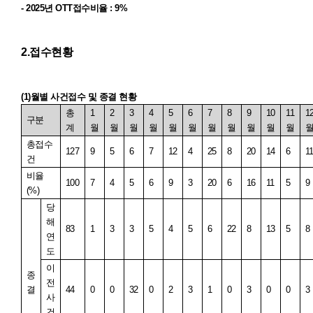
- 2025
년
OTT
접수비율
: 9%
2.
접수현황
(1)
월별 사건접수 및 종결 현황
총
1
2
3
4
5
6
7
8
9
10
11
1
구분
계
월
월
월
월
월
월
월
월
월
월
월
총접수
127
9
5
6
7
12
4
25
8
20
14
6
1
건
비율
100
7
4
5
6
9
3
20
6
16
11
5
9
(%)
당
해
83
1
3
3
5
4
5
6
22
8
13
5
8
연
도
이
종
전
결
44
0
0
32
0
2
3
1
0
3
0
0
3
사
건