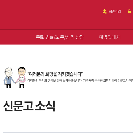
회원가입
무료 법률/노무/심리 상담
예방및대처
신문고 소식