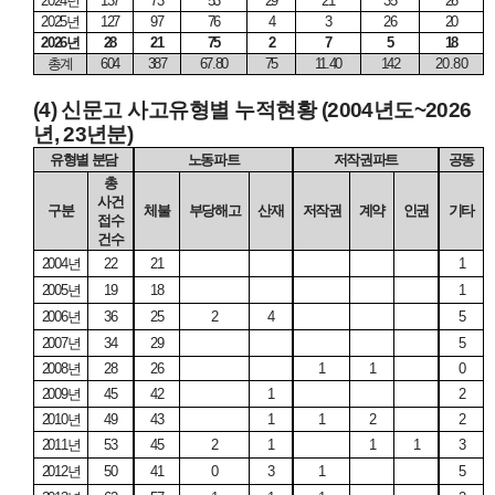
2024
년
137
73
53
29
21
35
26
2025
년
127
97
76
4
3
26
20
2026
년
28
21
75
2
7
5
18
총계
604
387
67.80
75
11.40
142
20.80
(4)
신문고 사고유형별 누적현황
(2004
년도
~2026
년
, 23
년분
)
유형별 분담
노동파트
저작권파트
공동
총
사건
구분
체불
부당해고
산재
저작권
계약
인권
기타
접수
건수
2004
년
22
21
1
2005
년
19
18
1
2006
년
36
25
2
4
5
2007
년
34
29
5
2008
년
28
26
1
1
0
2009
년
45
42
1
2
2010
년
49
43
1
1
2
2
2011
년
53
45
2
1
1
1
3
2012
년
50
41
0
3
1
5