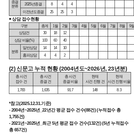
종결
2025
년종결
8
4
4
분류
이전년도종결
25
25
3
￭
상담 접수현황
구분
총계
1
월
2
월
3
월
4
월
5
월
6
월
7
월
8
월
9
상담건
30
18
12
상담 비율
(%)
100
60
40
일반상담
14
14
10
분류
홈피상담
4
4
2
(2)
신문고 누적 현황
(2004
년도
~2026
년
, 23
년분
)
총 사건
총 사건
총 사건
현재
현재
접수 건
종결 건
종결 비율
사건 진행 건
사건 진행 비율
1,783
1,635
91.7
148
8.3
*
참고
(2025.12.31.
기준
)
- 2004
년
~2025
년
_22
년간 평균 접수 건수
(88
건
) (
누적접수 총
1,755
건
)
- 2021
년
~2025
년
_
최근
5
년 평균 접수 건수
(132
건
) (5
년 누적접수
총
657
건
)