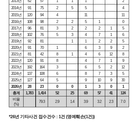
2013
년
62
57
1
1
1
2
2014
년
91
75
2
5
5
4
2015
년
120
94
4
11
11
2016
년
108
98
2
2
5
1
0
2017
년
96
81
3
2
2
2
1
5
2018
년
102
76
5
3
4
7
1
6
2019
년
92
81
1
1
2
2
5
2020
년
91
70
1
6
3
9
2
2021
년
81
42
8
1
4
6
12
8
2022
년
120
91
8
4
7
1
9
2023
년
192
164
3
6
5
2
12
2024
년
137
108
6
8
7
3
5
2025
년
127
64
5
9
10
9
30
2026
년
28
23
0
0
1
3
0
1
총계
1,783
1,414
52
25
69
57
41
124
비율
79.3
2.9
1.4
3.9
3.2
2.3
7.0
(%)
*26
년 기타사건 접수건수
: 1
건
(
명예훼손
(1
건
))