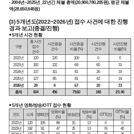
- 2004
년
~2025
년
_22
년간 체불 총액
(20,980,780,205
원
),
평균 체불
액
(
28,650,848
원
)
(3) 5
개년도
(2022~2026
년
)
접수 사건에 대한 진행
경과 보고
(
종결
/
진행
)
￭
5
개년 사건 현황
총 사건
사건종결
사건종결
사건진행
사건진행
구분
접수
건수
비율
(%)
건수
비율
(%)
건수
2022
년
120
120
100
0
0
2023
년
192
132
69
60
31
2024
년
137
111
81
26
19
2025
년
127
85
81
42
19
2026
년
28
8
67
20
33
총계
604
456
79.60
148
20.40
￭
5
개년 영화
/
방송
/OTT
접수 현황
영화비율
방송비율
OTT
비율
연도
소계
영화
(
건
)
방송
(
건
)
OTT(
건
)
(%)
(%)
(%)
2022
년
120
105
88
15
13
0
0
2023
년
192
91
47
25
13
76
40