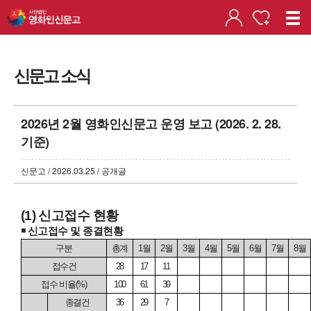
신문고 소식
2026년 2월 영화인신문고 운영 보고 (2026. 2. 28.
기준)
신문고 / 2026.03.25 / 공개글
(1)
신고접수 현황
￭
신고접수 및 종결현황
구분
총계
1
월
2
월
3
월
4
월
5
월
6
월
7
월
8
월
접수건
28
17
11
접수 비율
(%)
100
61
39
종결건
36
29
7