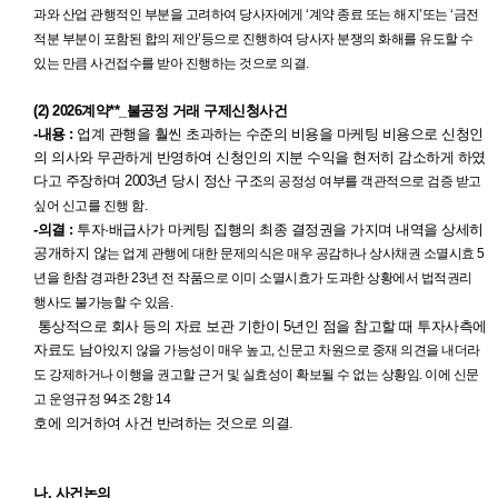
과와 산업 관행적인 부분을
고려하여 당사자에게 ‘계약 종료 또는 해지’또는 ‘금전
적분 부분이 포함된 합의 제안’등으
로 진행하여 당사자 분쟁의 화해를 유도할 수
있는 만큼 사건접수를 받아 진행하는 것으
로 의결.
(2) 2026계약**_불공정 거래 구제신청사건
-내용 :
업계 관행을 훨씬 초과하는 수준의 비용을 마케팅 비용으로 신청인
의 의사와 무관하게 반영하여 신청인의 지분 수익을 현저히 감소하게 하였
다고 주장하며 2003년 당시 정산 구조
의 공정성 여부를 객관적으로 검증 받고
싶어 신고를 진행 함.
-의결 :
투자·배급사가 마케팅 집행의 최종 결정권을 가지며 내역을 상세히
공개하지 않
는 업계 관행에 대한 문제의식은 매우 공감하나 상사채권 소멸시효 5
년을 한참 경과한
23년 전 작품으로 이미 소멸시효가 도과한 상황에서 법적권리
행사도 불가능할 수 있음.
통상적으로 회사 등의 자료 보관 기한이 5년인 점을 참고할 때 투자사측에
자료도 남아
있지 않을 가능성이 매우 높고, 신문고 차원으로 중재 의견을 내더라
도 강제하거나 이행
을 권고할 근거 및 실효성이 확보될 수 없는 상황임. 이에 신문
고 운영규정 94조 2항 14
호에 의거하여 사건 반려하는 것으로 의결.
나. 사건논의