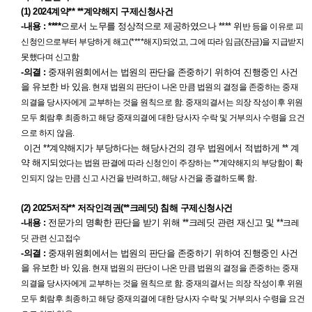
(1) 2024계약** **계약해지 구제신청사건
-내용 : ****
으로서 노무를 정상적으로 제공하였으나 **** 위
반 등을 이유로 피
신청인으로부터 부당하게 해고(****해지)되었고, 그에 따라 임금(잔금)을
지급받지
못했다며 신고함
-의결 :
중재위원회에서는 법원의 판단을 존중하기 위하여 진행중인 사건
을 유보한 바 있
음. 현재 법원의 판단이 나온 만큼 법원의 결정을 존중하는 중재
의결을 당사자에게 교부
하는 것을 원칙으로 함. 중재의결서는 의장 작성이후 위원
모두 회람후 최종하고 해당 중
재의결에 대한 당사자 수락 및 거부의사 수령을 요건
으로 하지 않음.
이건 **계약해지가 부당하다는 해당사건의 경우 법원에서 적법하게 ** 계
약 해지되
었다는 법원 판결에 따라 신청인이 주장하는 **계약해지의 부당함이 확
인되지 않는 만
큼 신고 사건을 반려하고, 해당 사건을 종결하도록 함.
(2) 2025저작** 저작인격권(**크레딧) 침해 구제신청사건
-내용 :
전문가의 명확한 판단을 받기 위해 **크레딧 관련 재신고 및 **
크레
딧 관련 신고접수
-의결 :
중재위원회에서는 법원의 판단을 존중하기 위하여 진행중인 사건
을 유보한 바 있
음. 현재 법원의 판단이 나온 만큼 법원의 결정을 존중하는 중재
의결을 당사자에게 교부
하는 것을 원칙으로 함. 중재의결서는 의장 작성이후 위원
모두 회람후 최종하고 해당 중
재의결에 대한 당사자 수락 및 거부의사 수령을 요건