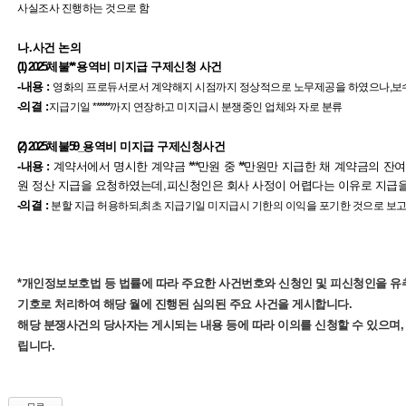
사실조사 진행하는 것으로 함
나
.
사건 논의
(1) 2025
체불
**
용역비 미지급 구제신청 사건
-내용 :
영화의 프로듀서로서 계약해지 시점까지 정상적으로 노무제공을 하였으나
,
보
-
의결
:
지급기일
******
까지 연장하고 미지급시 분쟁중인 업체와 자로 분류
(2) 2025
체불
59_
용역비 미지급 구제신청사건
-내용 :
계약서에서 명시한 계약금
***
만원 중
**
만원만 지급한 채 계약금의 잔
원 정산 지급을 요청하였는데
,
피신청인은 회사 사정이 어렵다는 이유로 지급을
-
의결
:
분할 지급 허용하되
,
최초 지급기일 미지급시 기한의 이익을 포기한 것으로 보고
*개인정보보호법 등 법률에 따라 주요한 사건번호와 신청인 및 피신청인을 유
기호로 처리하여 해당 월에 진행된 심의된 주요 사건을 게시합니다.
해당 분쟁사건의 당사자는 게시되는 내용 등에 따라 이의를 신청할 수 있으며,
립니다.