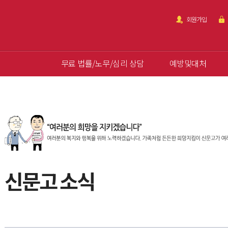
회원가입
무료 법률/노무/심리 상담
예방및대처
신문고 소식