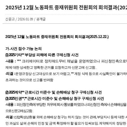
2025년 12월 노동파트 중재위원회 전원회의 회의결과(2025
신문고 / 2026.01.09 / 공개글
2025년 12월 노동파트 중재위원회 전원회의 회의결과(2025.12.22.)
가
.
사건 접수 가능 논의
(1) 2025
기타**
부당성 피해에 따른 구제신청 사건
-내용 :
*** 크리에이터로 정치매드무비 채널을 운영하였으나 피신청인측으로
제
에 대한 상세한고 명확한 근거를 요청하고자 신문고에 신고함.
-
의결
:
운영규정상 신고대상으로 보기 어렵고
, ***
계정 삭제 등으로 사실확인이 불가하
초과하는 것이므로 신고를 반려함
(2) 2025
계약**
근로시간 미준수 및 손해배상 청구 구제신청 사건
(3) 2025
인권**
,**
근로시간 미준수 및 손해배상 청구 구제신청 사건
-내용 :
피신청인측에 부당한 처우에 퇴사 통보를 하였으나 피신청인 측에서 손해배상을
으로 신문고에 심고함.
-
의결
:
산업특성상
환불 외에 손해배상 청구는 하지 않는 것이 관례
,
부당지시 등에 대한 
인 과실도 살펴 손해의 인정 및 금액 확정해야 할 필요가 있써보임.
계약해지의 정당한 