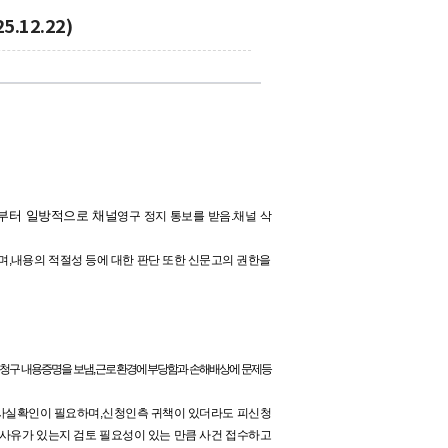
.12.22)
부터 일방적으로 채널
영구 정지 통보를 받음.채널 삭
며
,
내용의 적절성 등에 대한 판단 또한 신문고의 권한을
청구 내용증명을 보냄,
근로환경에 부당함과 손해배상에 문제등
사실확인이 필요
하며
,
신청인측 귀책이 있더라도 피신청
사유가 있는지 검토 필요성이 있는 만큼
사건 접수하고