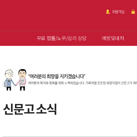
회원가입
무료 법률/노무/심리 상담
예방및대처
신문고 소식