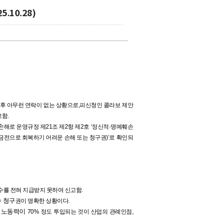
.10.28)
후 아무런 연락이 없는 상황으로
,
피신청인 콜라보 제안
고함
.
손
해로 운영규정 제21조 제2항 제2호 ‘정신적·명예훼손
 금전으로 회복하기 어려운 손해
또는 청구권)’로 확인되
수를 전혀 지급받지 못하여 신고함.
수 청구
권이 명확한 상황이다.
의 노동력이
70% 정도 투입되는 것이 산업의 관례인점,